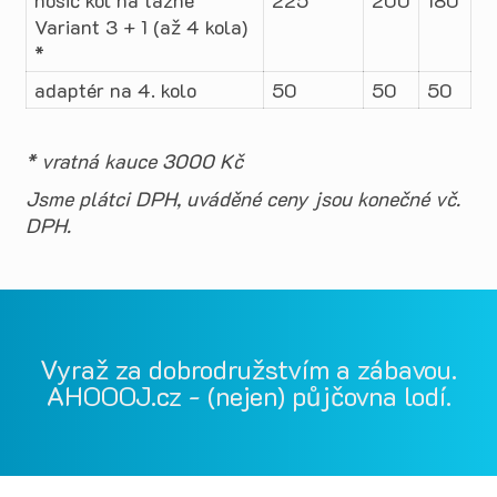
nosič kol na tažné
225
200
180
Variant 3 + 1 (až 4 kola)
*
adaptér na 4. kolo
50
50
50
* vratná kauce 3000 Kč
Jsme plátci DPH, uváděné ceny jsou konečné vč.
DPH.
Vyraž za dobrodružstvím a zábavou.
AHOOOJ.cz - (nejen) půjčovna lodí.