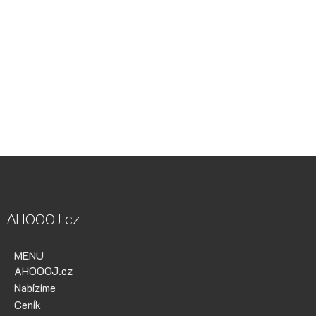
Vodácká půjčovna Ohře, Vodácká půjčovna Berounka, Vodácká
půjčovna Bílina, půjčovna lodí, půjčovna raftů, Ohře,
Berounka, Bílina, půjčovna lodí a raftů Ohře
kánoe samba, kánoe vydra, paddleboardy, bumper bally, nosič
kol, půjčovna lodí na Ohři, půjčovna lodí na Berounce
AHOOOJ.cz
MENU
AHOOOJ.cz
Nabízíme
Ceník