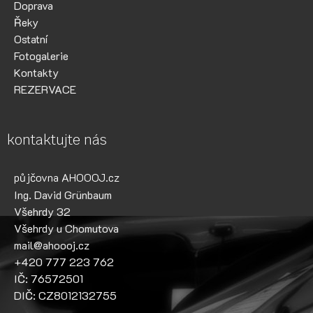
Doprava
Řeky
Ostatní
Fotogalerie
Kontakty
REZERVACE
kontaktujte nás
půjčovna AHOOOJ.cz
Ing. David Grünbaum
Všehrdy 32
Všehrdy u Chomutova
mail@ahoooj.cz
+420 777 223 762
IČ: 76572501
DIČ: CZ8012132755