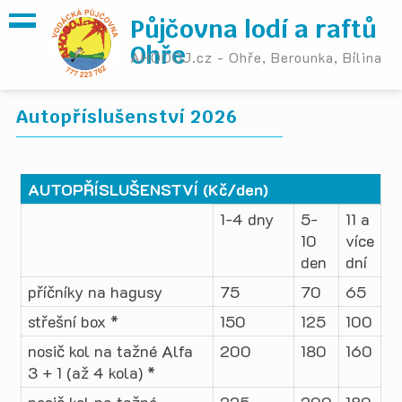
Půjčovna lodí a raftů
Ohře
AHOOOJ.cz - Ohře, Berounka, Bílina
Autopříslušenství 2026
AUTOPŘÍSLUŠENSTVÍ (Kč/den)
1-4 dny
5-
11 a
10
více
den
dní
příčníky na hagusy
75
70
65
střešní box *
150
125
100
nosič kol na tažné Alfa
200
180
160
3 + 1 (až 4 kola) *