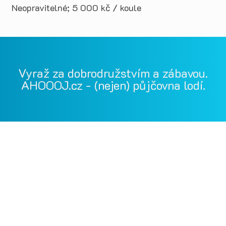
Neopravitelné; 5 000 kč / koule
Vyraž za dobrodružstvím a zábavou.
AHOOOJ.cz - (nejen) půjčovna lodí.
Vodácká půjčovna Ohře, Vodácká půjčovna Berounka, Vodácká
půjčovna Bílina, půjčovna lodí, půjčovna raftů, Ohře,
Berounka, Bílina, půjčovna lodí a raftů Ohře
kánoe samba, kánoe vydra, paddleboardy, bumper bally, nosič
kol, půjčovna lodí na Ohři, půjčovna lodí na Berounce