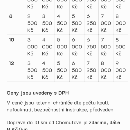
Kč
Kč
Kč
Kč
Kč
Kč
Kč
8
2
3
4
5
6
7
8
500
500
500
500
250
000
000
Kč
Kč
Kč
Kč
Kč
Kč
Kč
10
3
4
5
6
6
7
8
000
000
000
000
750
500
500
Kč
Kč
Kč
Kč
Kč
Kč
Kč
12
3
4
5
6
7
8
9
500
500
500
500
250
000
000
Kč
Kč
Kč
Kč
Kč
Kč
Kč
Ceny jsou uvedeny s DPH
V ceně jsou kolenní chrániče dle počtu koulí,
nafouknutí, bezpečnostní instrukce, předvedení
Doprava do 10 km od Chomutova je
zdarma, dále
8 Kč/km