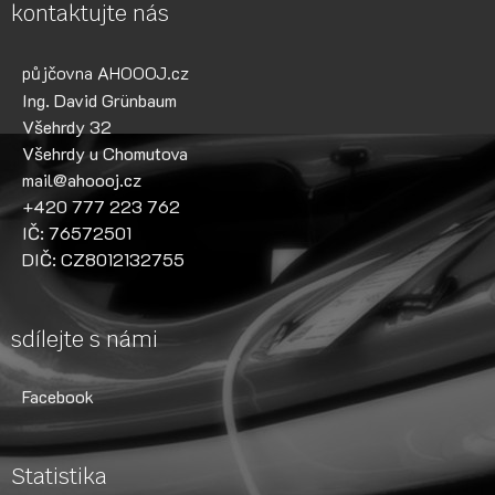
kontaktujte nás
půjčovna AHOOOJ.cz
Ing. David Grünbaum
Všehrdy 32
Všehrdy u Chomutova
mail@ahoooj.cz
+420 777 223 762
IČ: 76572501
DIČ: CZ8012132755
sdílejte s námi
Facebook
Statistika