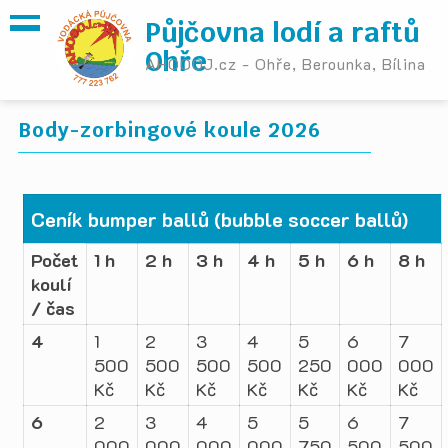
Půjčovna lodí a raftů
Ohře
AHOOOJ.cz - Ohře, Berounka, Bílina
Body-zorbingové koule 2026
Ceník bumper ballů (bubble soccer ballů)
Počet
1 h
2 h
3 h
4 h
5 h
6 h
8 h
koulí
/ čas
4
1
2
3
4
5
6
7
500
500
500
500
250
000
000
Kč
Kč
Kč
Kč
Kč
Kč
Kč
6
2
3
4
5
5
6
7
000
000
000
000
750
500
500