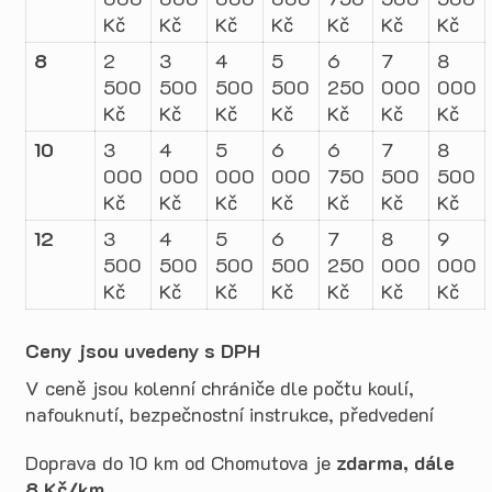
Kč
Kč
Kč
Kč
Kč
Kč
Kč
8
2
3
4
5
6
7
8
500
500
500
500
250
000
000
Kč
Kč
Kč
Kč
Kč
Kč
Kč
10
3
4
5
6
6
7
8
000
000
000
000
750
500
500
Kč
Kč
Kč
Kč
Kč
Kč
Kč
12
3
4
5
6
7
8
9
500
500
500
500
250
000
000
Kč
Kč
Kč
Kč
Kč
Kč
Kč
Ceny jsou uvedeny s DPH
V ceně jsou kolenní chrániče dle počtu koulí,
nafouknutí, bezpečnostní instrukce, předvedení
Doprava do 10 km od Chomutova je
zdarma, dále
8 Kč/km