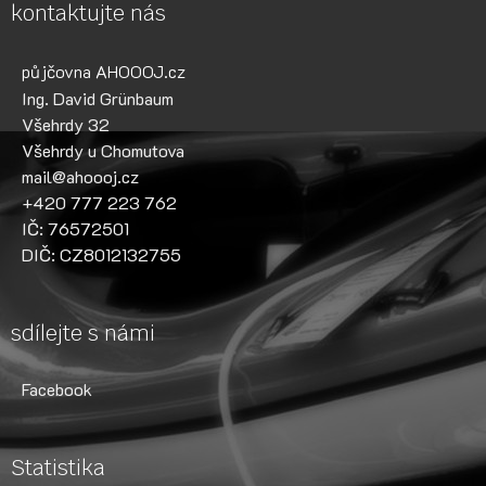
kontaktujte nás
půjčovna AHOOOJ.cz
Ing. David Grünbaum
Všehrdy 32
Všehrdy u Chomutova
mail@ahoooj.cz
+420 777 223 762
IČ: 76572501
DIČ: CZ8012132755
sdílejte s námi
Facebook
Statistika