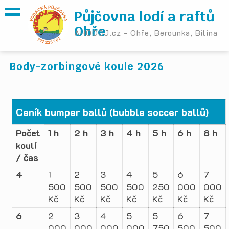
Půjčovna lodí a raftů
Ohře
AHOOOJ.cz - Ohře, Berounka, Bílina
Body-zorbingové koule 2026
Ceník bumper ballů (bubble soccer ballů)
Počet
1 h
2 h
3 h
4 h
5 h
6 h
8 h
koulí
/ čas
4
1
2
3
4
5
6
7
500
500
500
500
250
000
000
Kč
Kč
Kč
Kč
Kč
Kč
Kč
6
2
3
4
5
5
6
7
000
000
000
000
750
500
500