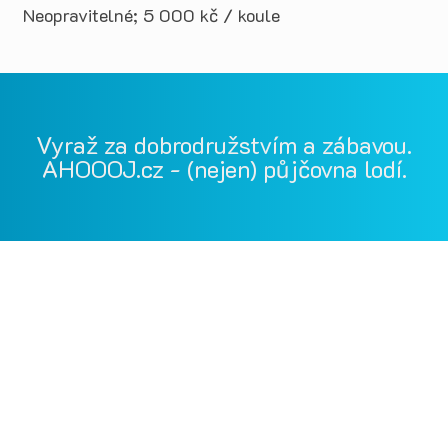
Neopravitelné; 5 000 kč / koule
Vyraž za dobrodružstvím a zábavou.
AHOOOJ.cz - (nejen) půjčovna lodí.
Vodácká půjčovna Ohře, Vodácká půjčovna Berounka, Vodácká
půjčovna Bílina, půjčovna lodí, půjčovna raftů, Ohře,
Berounka, Bílina, půjčovna lodí a raftů Ohře
kánoe samba, kánoe vydra, paddleboardy, bumper bally, nosič
kol, půjčovna lodí na Ohři, půjčovna lodí na Berounce