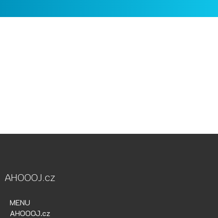
Vodácká půjčovna Ohře, Vodácká půjčovna Berounka, Vodácká
půjčovna Bílina, půjčovna lodí, půjčovna raftů, Ohře,
Berounka, Bílina, půjčovna lodí a raftů Ohře
kánoe samba, kánoe vydra, paddleboardy, bumper bally, nosič
kol, půjčovna lodí na Ohři, půjčovna lodí na Berounce
AHOOOJ.cz
MENU
AHOOOJ.cz