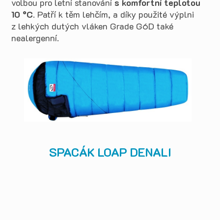
volbou pro letní stanování
s komfortní teplotou
10 °C
. Patří k těm lehčím, a díky použité výplni
z lehkých dutých vláken Grade G6D také
nealergenní.
SPACÁK LOAP DENALI