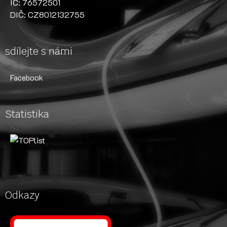
IČ: 76572501
DIČ: CZ8012132755
sdílejte s námi
Facebook
Statistika
Odkazy