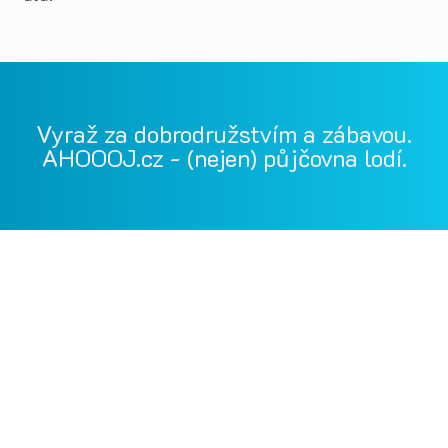
Vyraž za dobrodružstvím a zábavou.
AHOOOJ.cz - (nejen) půjčovna lodí.
Vodácká půjčovna Ohře, Vodácká půjčovna Berounka, Vodácká
půjčovna Bílina, půjčovna lodí, půjčovna raftů, Ohře,
Berounka, Bílina, půjčovna lodí a raftů Ohře
kánoe samba, kánoe vydra, paddleboardy, bumper bally, nosič
kol, půjčovna lodí na Ohři, půjčovna lodí na Berounce