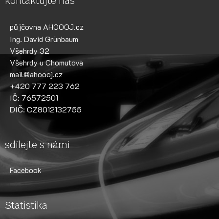
kontaktujte nás
půjčovna AHOOOJ.cz
Ing. David Grünbaum
Všehrdy 32
Všehrdy u Chomutova
mail@ahoooj.cz
+420 777 223 762
IČ: 76572501
DIČ: CZ8012132755
sdílejte s námi
Facebook
Statistika