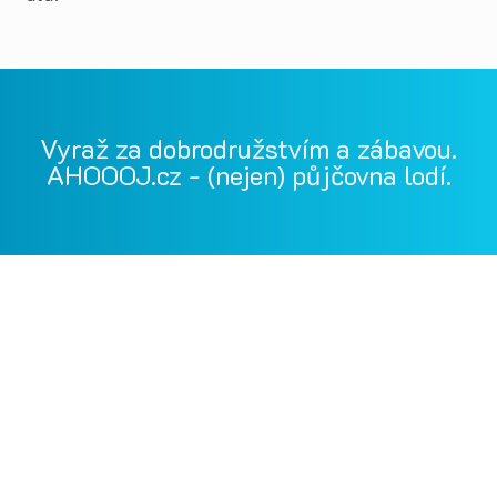
Vyraž za dobrodružstvím a zábavou.
AHOOOJ.cz - (nejen) půjčovna lodí.
Vodácká půjčovna Ohře, Vodácká půjčovna Berounka, Vodácká
půjčovna Bílina, půjčovna lodí, půjčovna raftů, Ohře,
Berounka, Bílina, půjčovna lodí a raftů Ohře
kánoe samba, kánoe vydra, paddleboardy, bumper bally, nosič
kol, půjčovna lodí na Ohři, půjčovna lodí na Berounce