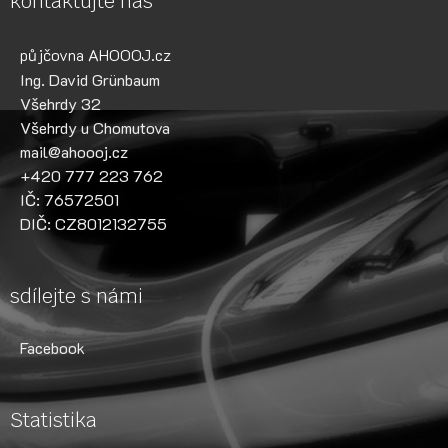
kontaktujte nás
půjčovna AHOOOJ.cz
Ing. David Grünbaum
Všehrdy 32
Všehrdy u Chomutova
mail@ahoooj.cz
+420 777 223 762
IČ: 76572501
DIČ: CZ8012132755
sdílejte s námi
Facebook
Statistika