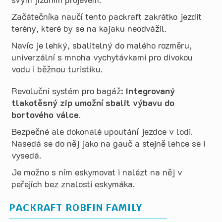
Začátečníka naučí tento packraft zakrátko jezdit
terény, které by se na kajaku neodvážil.
Navíc je lehký, sbalitelný do malého rozměru,
univerzální s mnoha vychytávkami pro divokou
vodu i běžnou turistiku.
Revoluční systém pro bagáž:
Integrovaný
tlakotěsný zip umožní sbalit výbavu do
bortového válce
.
Bezpečné ale dokonalé upoutání jezdce v lodi.
Nasedá se do něj jako na gauč a stejně lehce se i
vysedá.
Je možno s ním eskymovat i nalézt na něj v
peřejích bez znalosti eskymáka.
PACKRAFT ROBFIN FAMILY