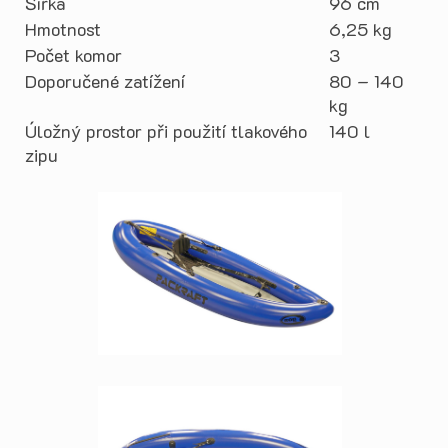
Šířka
96 cm
Hmotnost
6,25 kg
Počet komor
3
Doporučené zatížení
80 – 140
kg
Úložný prostor při použití tlakového
140 l
zipu