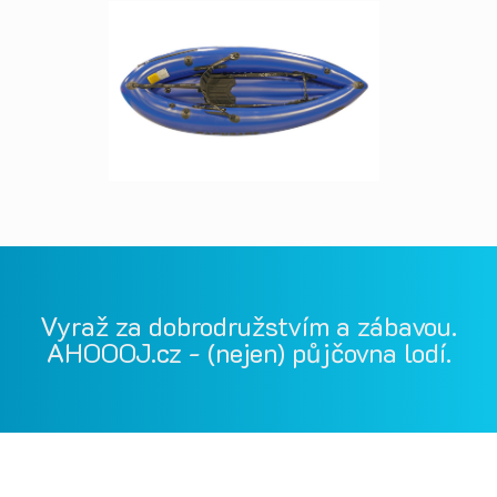
Vyraž za dobrodružstvím a zábavou.
AHOOOJ.cz - (nejen) půjčovna lodí.