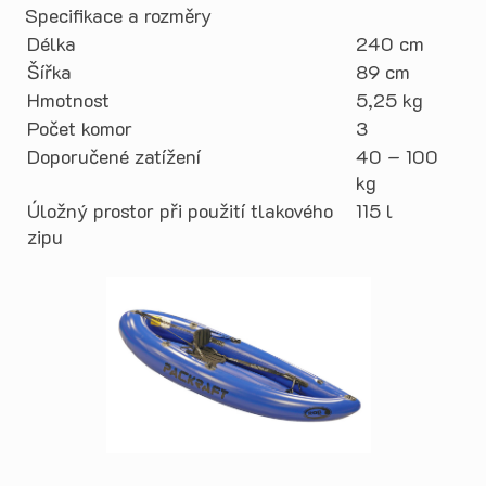
Specifikace a rozměry
Délka
240 cm
Šířka
89 cm
Hmotnost
5,25 kg
Počet komor
3
Doporučené zatížení
40 – 100
kg
Úložný prostor při použití tlakového
115 l
zipu