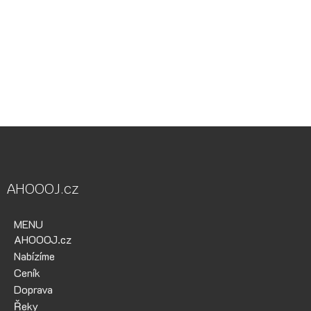
Vodácká půjčovna Ohře, Vodácká půjčovna Berounka, Vodácká
půjčovna Bílina, půjčovna lodí, půjčovna raftů, Ohře,
Berounka, Bílina, půjčovna lodí a raftů Ohře
kánoe samba, kánoe vydra, paddleboardy, bumper bally, nosič
kol, půjčovna lodí na Ohři, půjčovna lodí na Berounce
AHOOOJ.cz
MENU
AHOOOJ.cz
Nabízíme
Ceník
Doprava
Řeky