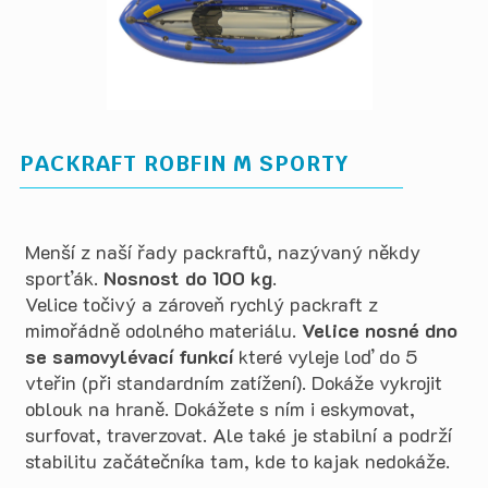
PACKRAFT ROBFIN M SPORTY
Menší z naší řady packraftů, nazývaný někdy
sporťák.
Nosnost do 100 kg
.
Velice točivý a zároveň rychlý packraft z
mimořádně odolného materiálu.
Velice nosné dno
se samovylévací funkcí
které vyleje loď do 5
vteřin (při standardním zatížení). Dokáže vykrojit
oblouk na hraně. Dokážete s ním i eskymovat,
surfovat, traverzovat. Ale také je stabilní a podrží
stabilitu začátečníka tam, kde to kajak nedokáže.