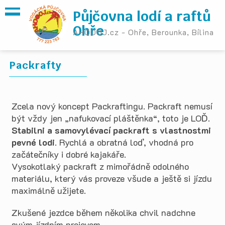
Půjčovna lodí a raftů
Ohře
AHOOOJ.cz - Ohře, Berounka, Bílina
Packrafty
Zcela nový koncept Packraftingu. Packraft nemusí
být vždy jen „nafukovací pláštěnka“, toto je LOĎ.
Stabilni a samovylévací packraft s vlastnostmi
pevné lodi
. Rychlá a obratná loď, vhodná pro
začátečníky i dobré kajakáře.
Vysokotlaký packraft z mimořádně odolného
materiálu, který vás proveze všude a ještě si jízdu
maximálně užijete.
Zkušené jezdce během několika chvil nadchne
svým jízdním projevem.