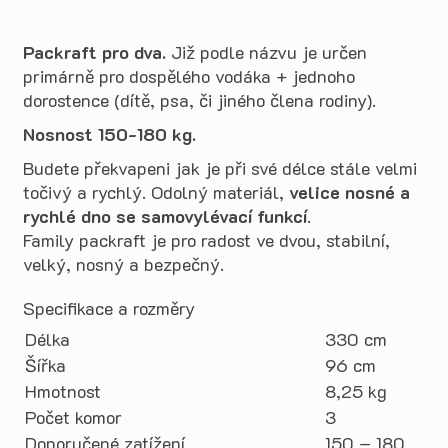
Packraft pro dva.
Již podle názvu je určen
primárně pro dospělého vodáka + jednoho
dorostence (dítě, psa, či jiného člena rodiny).
Nosnost 150-180 kg.
Budete překvapeni jak je při své délce stále velmi
točivý a rychlý. Odolný materiál,
velice nosné a
rychlé dno se samovylévací funkcí
.
Family packraft je pro radost ve dvou, stabilní,
velký, nosný a bezpečný.
Specifikace a rozměry
Délka
330 cm
Šířka
96 cm
Hmotnost
8,25 kg
Počet komor
3
Doporučené zatížení
150 – 180