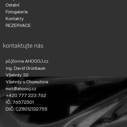
Ostatní
Fotogalerie
Kontakty
REZERVACE
kontaktujte nás
půjčovna AHOOOJ.cz
Ing. David Grünbaum
Všehrdy 32
Všehrdy u Chomutova
mail@ahoooj.cz
+420 777 223 762
IČ: 76572501
DIČ: CZ8012132755