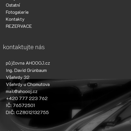
Ostatní
Fotogalerie
Kontakty
REZERVACE
kontaktujte nás
půjčovna AHOOOJ.cz
Ing. David Grünbaum
Všehrdy 32
Všehrdy u Chomutova
mail@ahoooj.cz
+420 777 223 762
IČ: 76572501
DIČ: CZ8012132755