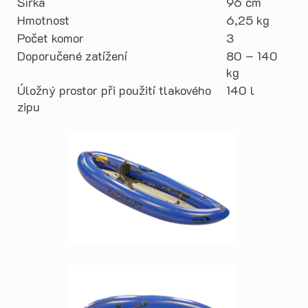
Šířka
96 cm
Hmotnost
6,25 kg
Počet komor
3
Doporučené zatížení
80 – 140
kg
Úložný prostor při použití tlakového
140 l
zipu