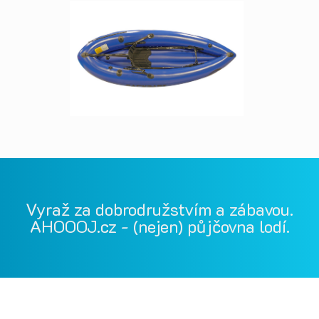
Vyraž za dobrodružstvím a zábavou.
AHOOOJ.cz - (nejen) půjčovna lodí.