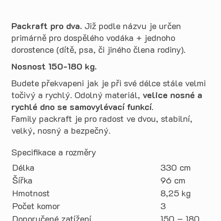
Packraft pro dva.
Již podle názvu je určen
primárně pro dospělého vodáka + jednoho
dorostence (dítě, psa, či jiného člena rodiny).
Nosnost 150-180 kg.
Budete překvapeni jak je při své délce stále velmi
točivý a rychlý. Odolný materiál,
velice nosné a
rychlé dno se samovylévací funkcí
.
Family packraft je pro radost ve dvou, stabilní,
velký, nosný a bezpečný.
Specifikace a rozměry
Délka
330 cm
Šířka
96 cm
Hmotnost
8,25 kg
Počet komor
3
Doporučené zatížení
150 – 180