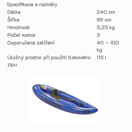
Specifikace a rozměry
Délka
240 cm
Šířka
89 cm
Hmotnost
5,25 kg
Počet komor
3
Doporučené zatížení
40 – 100
kg
Úložný prostor při použití tlakového
115 l
zipu