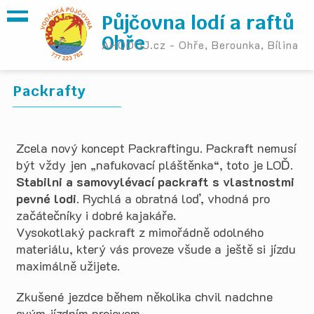
Půjčovna lodí a raftů
Ohře
AHOOOJ.cz - Ohře, Berounka, Bílina
Packrafty
Zcela nový koncept Packraftingu. Packraft nemusí
být vždy jen „nafukovací pláštěnka“, toto je LOĎ.
Stabilni a samovylévací packraft s vlastnostmi
pevné lodi
. Rychlá a obratná loď, vhodná pro
začátečníky i dobré kajakáře.
Vysokotlaký packraft z mimořádně odolného
materiálu, který vás proveze všude a ještě si jízdu
maximálně užijete.
Zkušené jezdce během několika chvil nadchne
svým jízdním projevem.