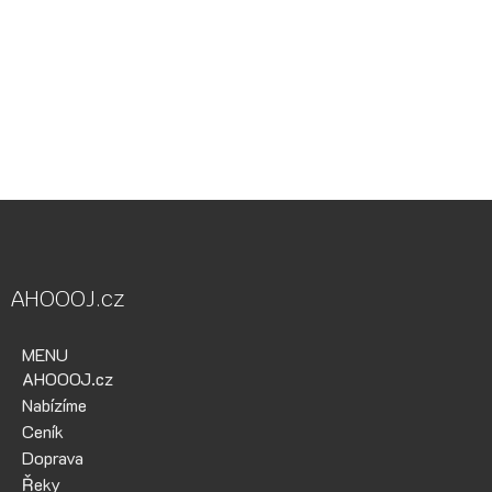
Vodácká půjčovna Ohře, Vodácká půjčovna Berounka, Vodácká
půjčovna Bílina, půjčovna lodí, půjčovna raftů, Ohře,
Berounka, Bílina, půjčovna lodí a raftů Ohře
kánoe samba, kánoe vydra, paddleboardy, bumper bally, nosič
kol, půjčovna lodí na Ohři, půjčovna lodí na Berounce
AHOOOJ.cz
MENU
AHOOOJ.cz
Nabízíme
Ceník
Doprava
Řeky