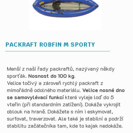
PACKRAFT ROBFIN M SPORTY
Menší z naší řady packraftů, nazývaný někdy
sporťák.
Nosnost do 100 kg
.
Velice točivý a zároveň rychlý packraft z
mimořádně odolného materiálu.
Velice nosné dno
se samovylévací funkcí
které vyleje loď do 5
vteřin (při standardním zatížení). Dokáže vykrojit
oblouk na hraně. Dokážete s ním i eskymovat,
surfovat, traverzovat. Ale také je stabilní a podrží
stabilitu začátečníka tam, kde to kajak nedokáže.