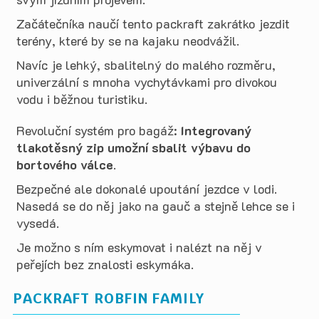
Začátečníka naučí tento packraft zakrátko jezdit
terény, které by se na kajaku neodvážil.
Navíc je lehký, sbalitelný do malého rozměru,
univerzální s mnoha vychytávkami pro divokou
vodu i běžnou turistiku.
Revoluční systém pro bagáž:
Integrovaný
tlakotěsný zip umožní sbalit výbavu do
bortového válce
.
Bezpečné ale dokonalé upoutání jezdce v lodi.
Nasedá se do něj jako na gauč a stejně lehce se i
vysedá.
Je možno s ním eskymovat i nalézt na něj v
peřejích bez znalosti eskymáka.
PACKRAFT ROBFIN FAMILY