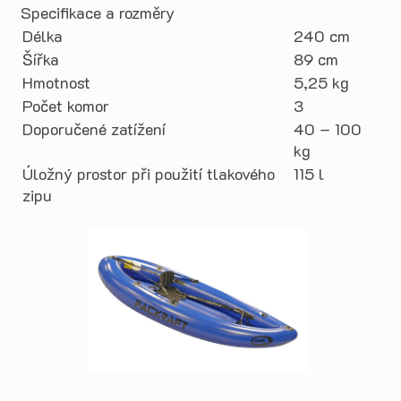
Specifikace a rozměry
Délka
240 cm
Šířka
89 cm
Hmotnost
5,25 kg
Počet komor
3
Doporučené zatížení
40 – 100
kg
Úložný prostor při použití tlakového
115 l
zipu