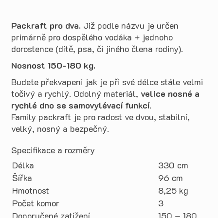
Packraft pro dva.
Již podle názvu je určen
primárně pro dospělého vodáka + jednoho
dorostence (dítě, psa, či jiného člena rodiny).
Nosnost 150-180 kg.
Budete překvapeni jak je při své délce stále velmi
točivý a rychlý. Odolný materiál,
velice nosné a
rychlé dno se samovylévací funkcí
.
Family packraft je pro radost ve dvou, stabilní,
velký, nosný a bezpečný.
Specifikace a rozměry
Délka
330 cm
Šířka
96 cm
Hmotnost
8,25 kg
Počet komor
3
Doporučené zatížení
150 – 180