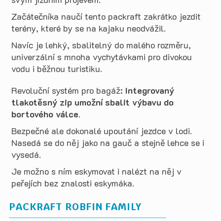
Začátečníka naučí tento packraft zakrátko jezdit
terény, které by se na kajaku neodvážil.
Navíc je lehký, sbalitelný do malého rozměru,
univerzální s mnoha vychytávkami pro divokou
vodu i běžnou turistiku.
Revoluční systém pro bagáž:
Integrovaný
tlakotěsný zip umožní sbalit výbavu do
bortového válce
.
Bezpečné ale dokonalé upoutání jezdce v lodi.
Nasedá se do něj jako na gauč a stejně lehce se i
vysedá.
Je možno s ním eskymovat i nalézt na něj v
peřejích bez znalosti eskymáka.
PACKRAFT ROBFIN FAMILY