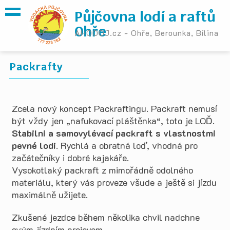
Půjčovna lodí a raftů
Ohře
AHOOOJ.cz - Ohře, Berounka, Bílina
Packrafty
Zcela nový koncept Packraftingu. Packraft nemusí
být vždy jen „nafukovací pláštěnka“, toto je LOĎ.
Stabilni a samovylévací packraft s vlastnostmi
pevné lodi
. Rychlá a obratná loď, vhodná pro
začátečníky i dobré kajakáře.
Vysokotlaký packraft z mimořádně odolného
materiálu, který vás proveze všude a ještě si jízdu
maximálně užijete.
Zkušené jezdce během několika chvil nadchne
svým jízdním projevem.