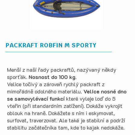
PACKRAFT ROBFIN M SPORTY
Menší z naší řady packraftů, nazývaný někdy
sporťák.
Nosnost do 100 kg
.
Velice točivý a zároveň rychlý packraft z
mimořádně odolného materiálu.
Velice nosné dno
se samovylévací funkcí
které vyleje loď do 5
vteřin (při standardním zatížení). Dokáže vykrojit
oblouk na hraně. Dokážete s ním i eskymovat,
surfovat, traverzovat. Ale také je stabilní a podrží
stabilitu začátečníka tam, kde to kajak nedokáže.