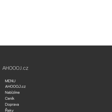
Vodácká půjčovna Ohře, Vodácká půjčovna Berounka, Vodácká
půjčovna Bílina, půjčovna lodí, půjčovna raftů, Ohře,
Berounka, Bílina, půjčovna lodí a raftů Ohře
kánoe samba, kánoe vydra, paddleboardy, bumper bally, nosič
kol, půjčovna lodí na Ohři, půjčovna lodí na Berounce
AHOOOJ.cz
MENU
AHOOOJ.cz
Nabízíme
Ceník
Doprava
Řeky