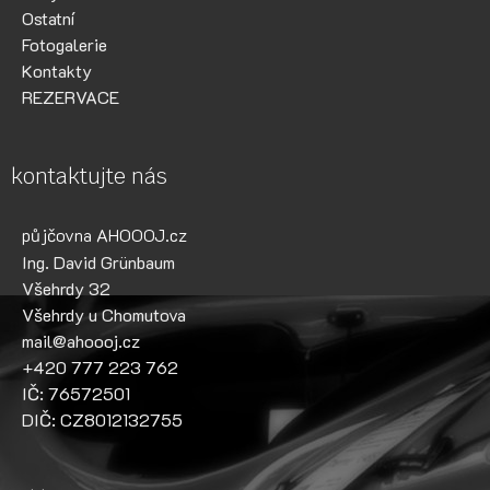
Ostatní
Fotogalerie
Kontakty
REZERVACE
kontaktujte nás
půjčovna AHOOOJ.cz
Ing. David Grünbaum
Všehrdy 32
Všehrdy u Chomutova
mail@ahoooj.cz
+420 777 223 762
IČ: 76572501
DIČ: CZ8012132755