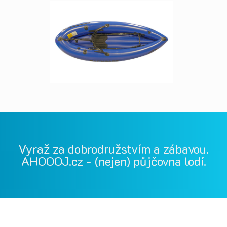
Vyraž za dobrodružstvím a zábavou.
AHOOOJ.cz - (nejen) půjčovna lodí.