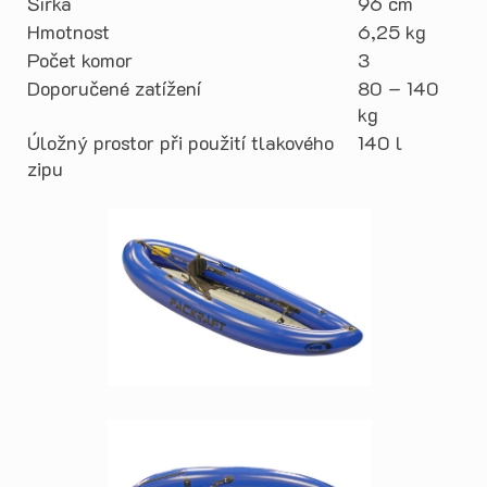
Šířka
96 cm
Hmotnost
6,25 kg
Počet komor
3
Doporučené zatížení
80 – 140
kg
Úložný prostor při použití tlakového
140 l
zipu