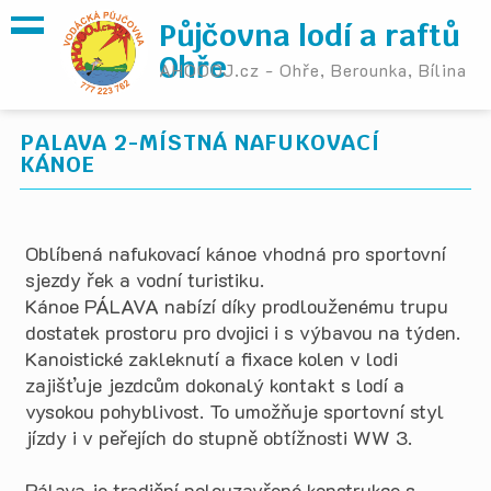
Půjčovna lodí a raftů
Ohře
AHOOOJ.cz - Ohře, Berounka, Bílina
PALAVA 2-MÍSTNÁ NAFUKOVACÍ
KÁNOE
Oblíbená nafukovací kánoe vhodná pro sportovní
sjezdy řek a vodní turistiku.
Kánoe PÁLAVA nabízí díky prodlouženému trupu
dostatek prostoru pro dvojici i s výbavou na týden.
Kanoistické zakleknutí a fixace kolen v lodi
zajišťuje jezdcům dokonalý kontakt s lodí a
vysokou pohyblivost. To umožňuje sportovní styl
jízdy i v peřejích do stupně obtížnosti WW 3.
Pálava je tradiční polouzavřené konstrukce s