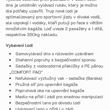
dna je umístněn
vylévací rukáv
, který je možno
dle potřeby uzavřít. Trup nové lodi je
optimalizovaný pro sportovní jízdu v divoké vodě,
ale uspokojí i vodáky, kteří putují po řece s větším
množstvím bagáže.
Loď uveze 2 pasažéry a 1 dítě,
respektive 350kg nákladu.
Vybavení lodi
Samovylévací dno s rolovacím uzávěrem
Stehenní popruhy s bezpečnostní sponou
Sedačky z vodovzdorné překližky s PE pěnou
„COMFORT PAD"
Nafukovací výztužný vak - sedačka (Baraka)
Pružná síť pro upevnění bagáže
Popruhová oka na upevnění bagáže
Madlo na přídi i zádi pro snadnou manipulaci
Bezpečnostní lano po obvodu lodi
Uvazovací lano v přídi i v zádi