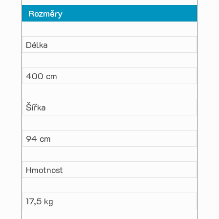
Rozměry
Délka
400 cm
Šířka
94 cm
Hmotnost
17,5 kg