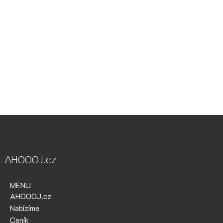
Vodácká půjčovna Ohře, Vodácká půjčovna Berounka, Vodácká
půjčovna Bílina, půjčovna lodí, půjčovna raftů, Ohře,
Berounka, Bílina, půjčovna lodí a raftů Ohře
kánoe samba, kánoe vydra, paddleboardy, bumper bally, nosič
kol, půjčovna lodí na Ohři, půjčovna lodí na Berounce
AHOOOJ.cz
MENU
AHOOOJ.cz
Nabízíme
Ceník