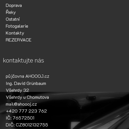
Doprava
Řeky
Ostatní
Fotogalerie
Kontakty
REZERVACE
kontaktujte nás
půjčovna AHOOOJ.cz
Ing. David Grünbaum
Všehrdy 32
Všehrdy u Chomutova
mail@ahoooj.cz
+420 777 223 762
IČ: 76572501
DIČ: CZ8012132755