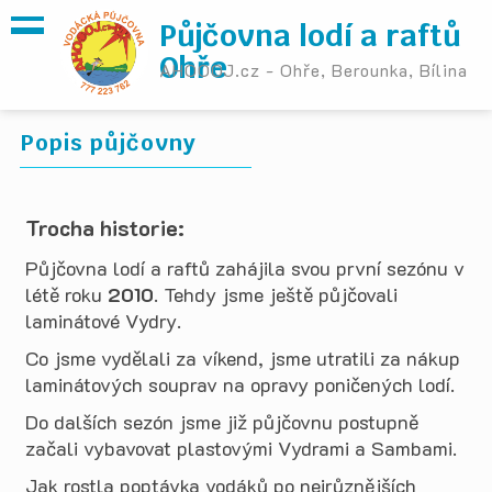
Půjčovna lodí a raftů
Ohře
AHOOOJ.cz - Ohře, Berounka, Bílina
Popis půjčovny
Trocha historie:
Půjčovna lodí a raftů zahájila svou první sezónu v
létě roku
2010
. Tehdy jsme ještě půjčovali
laminátové Vydry.
Co jsme vydělali za víkend, jsme utratili za nákup
laminátových souprav na opravy poničených lodí.
Do dalších sezón jsme již půjčovnu postupně
začali vybavovat plastovými Vydrami a Sambami.
Jak rostla poptávka vodáků po nejrůznějších