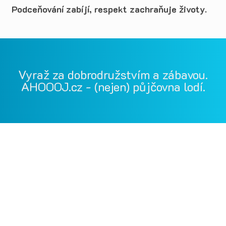
Podceňování zabíjí, respekt zachraňuje životy.
Vyraž za dobrodružstvím a zábavou.
AHOOOJ.cz - (nejen) půjčovna lodí.
Vodácká půjčovna Ohře, Vodácká půjčovna Berounka, Vodácká
půjčovna Bílina, půjčovna lodí, půjčovna raftů, Ohře,
Berounka, Bílina, půjčovna lodí a raftů Ohře
kánoe samba, kánoe vydra, paddleboardy, bumper bally, nosič
kol, půjčovna lodí na Ohři, půjčovna lodí na Berounce