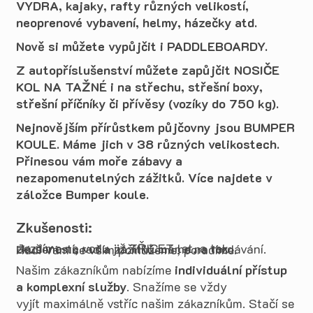
VYDRA, kajaky, rafty různých velikostí,
neoprenové vybavení, helmy, házečky atd.
Nově si můžete vypůjčit i PADDLEBOARDY.
Z autopříslušenství můžete zapůjčit NOSIČE
KOL NA TAŽNÉ i na střechu, střešní boxy,
střešní příčníky či přívěsy (vozíky do 750 kg).
Nejnovějším přírůstkem půjčovny jsou BUMPER
KOULE. Máme jich v 38 různých velikostech.
Přinesou vám moře zábavy a
nezapomenutelných zážitků. Více najdete v
záložce Bumper koule.
Zkušenosti:
Jezdíme na vodu již TŘICET let, a tak zkušeností, rad a zážitků máme na rozdávání. Rádi Vám se vším pomůžeme, poradíme.
Našim zákazníkům nabízíme
individuální přístup
a komplexní služby
. Snažíme se vždy
vyjít maximálně vstříc našim zákazníkům. Stačí se