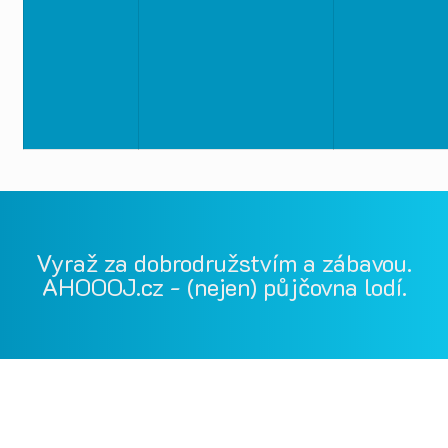
Vyraž za dobrodružstvím a zábavou.
AHOOOJ.cz - (nejen) půjčovna lodí.
Vodácká půjčovna Ohře, Vodácká půjčovna Berounka, Vodácká