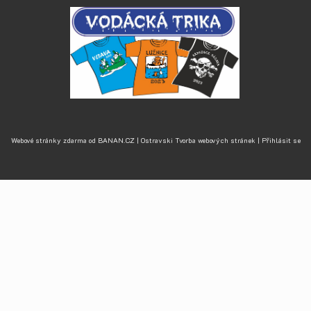
Webové stránky zdarma
od
BANAN.CZ
|
Ostravski Tvorba webových stránek
|
Přihlásit se