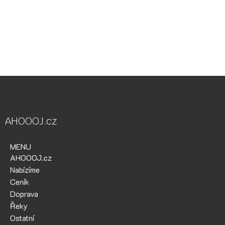
půjčovna Bílina, půjčovna lodí, půjčovna raftů, Ohře,
Berounka, Bílina, půjčovna lodí a raftů Ohře
kánoe samba, kánoe vydra, paddleboardy, bumper bally, nosič
kol, půjčovna lodí na Ohři, půjčovna lodí na Berounce
AHOOOJ.cz
MENU
AHOOOJ.cz
Nabízíme
Ceník
Doprava
Řeky
Ostatní