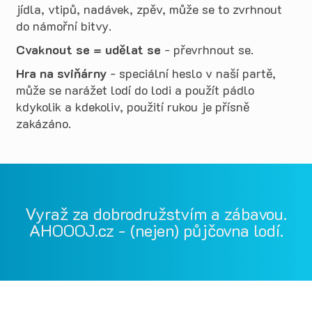
jídla, vtipů, nadávek, zpěv, může se to zvrhnout
do námořní bitvy.
Cvaknout se = udělat se
- převrhnout se.
Hra na sviňárny
- speciální heslo v naší partě,
může se narážet lodí do lodi a použít pádlo
kdykolik a kdekoliv, použití rukou je přísně
zakázáno.
Vyraž za dobrodružstvím a zábavou.
AHOOOJ.cz - (nejen) půjčovna lodí.