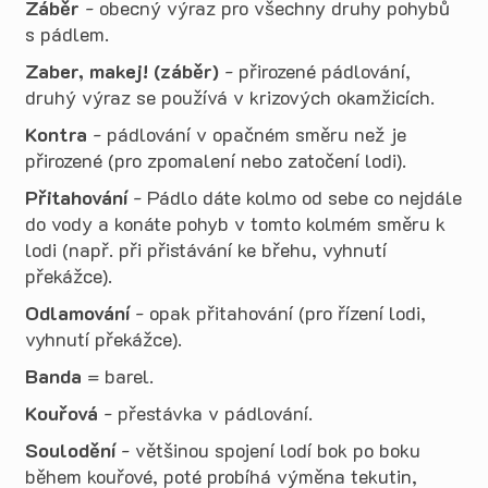
Záběr
- obecný výraz pro všechny druhy pohybů
s pádlem.
Zaber, makej! (záběr)
- přirozené pádlování,
druhý výraz se používá v krizových okamžicích.
Kontra
- pádlování v opačném směru než je
přirozené (pro zpomalení nebo zatočení lodi).
Přitahování
- Pádlo dáte kolmo od sebe co nejdále
do vody a konáte pohyb v tomto kolmém směru k
lodi (např. při přistávání ke břehu, vyhnutí
překážce).
Odlamování
- opak přitahování (pro řízení lodi,
vyhnutí překážce).
Banda
= barel.
Kouřová
- přestávka v pádlování.
Soulodění
- většinou spojení lodí bok po boku
během kouřové, poté probíhá výměna tekutin,