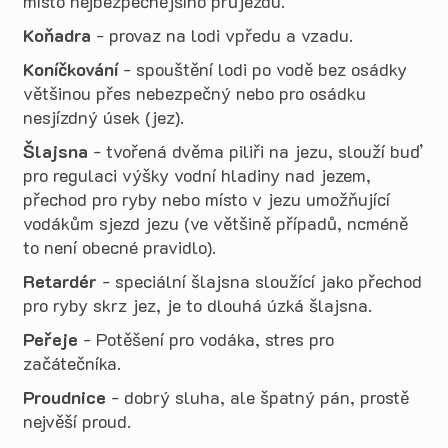
místo nejbezpečnějšího průjezdu.
Koňadra
- provaz na lodi vpředu a vzadu.
Koníčkování
- spouštění lodi po vodě bez osádky
většinou přes nebezpečný nebo pro osádku
nesjízdný úsek (jez).
Šlajsna
- tvořená dvěma piliři na jezu, slouží buď
pro regulaci výšky vodní hladiny nad jezem,
přechod pro ryby nebo místo v jezu umožňující
vodákům sjezd jezu (ve většině případů, ncméně
to není obecné pravidlo).
Retardér
- speciální šlajsna sloužící jako přechod
pro ryby skrz jez, je to dlouhá úzká šlajsna.
Peřeje
- Potěšení pro vodáka, stres pro
začátečníka.
Proudnice
- dobrý sluha, ale špatný pán, prostě
nejvěší proud.