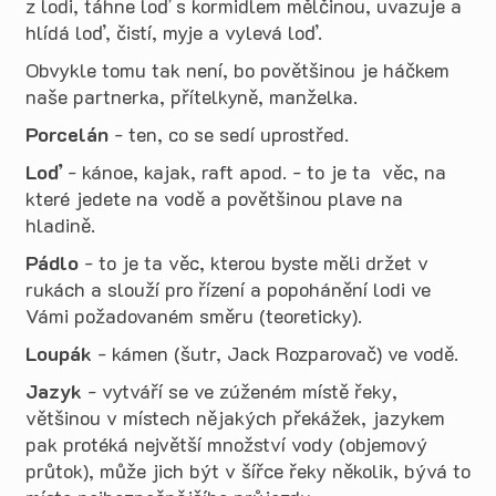
z lodi, táhne loď s kormidlem mělčinou, uvazuje a
hlídá loď, čistí, myje a vylevá loď.
Obvykle tomu tak není, bo povětšinou je háčkem
naše partnerka, přítelkyně, manželka.
Porcelán
- ten, co se sedí uprostřed.
Loď
- kánoe, kajak, raft apod. - to je ta věc, na
které jedete na vodě a povětšinou plave na
hladině.
Pádlo
- to je ta věc, kterou byste měli držet v
rukách a slouží pro řízení a popohánění lodi ve
Vámi požadovaném směru (teoreticky).
Loupák
- kámen (šutr, Jack Rozparovač) ve vodě.
Jazyk
- vytváří se ve zúženém místě řeky,
většinou v místech nějakých překážek, jazykem
pak protéká největší množství vody (objemový
průtok), může jich být v šířce řeky několik, bývá to