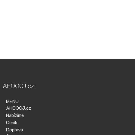
Vodácká půjčovna Ohře, Vodácká půjčovna Berounka, Vodácká
půjčovna Bílina, půjčovna lodí, půjčovna raftů, Ohře,
Berounka, Bílina, půjčovna lodí a raftů Ohře
kánoe samba, kánoe vydra, paddleboardy, bumper bally, nosič
kol, půjčovna lodí na Ohři, půjčovna lodí na Berounce
AHOOOJ.cz
MENU
AHOOOJ.cz
Nabízíme
Ceník
Doprava