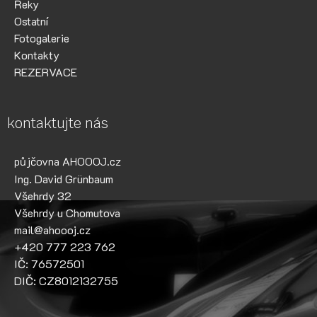
Řeky
Ostatní
Fotogalerie
Kontakty
REZERVACE
kontaktujte nás
půjčovna AHOOOJ.cz
Ing. David Grünbaum
Všehrdy 32
Všehrdy u Chomutova
mail@ahoooj.cz
+420 777 223 762
IČ: 76572501
DIČ: CZ8012132755