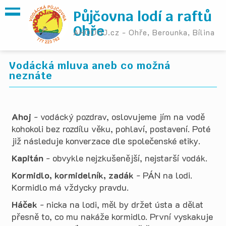
Půjčovna lodí a raftů
Ohře
AHOOOJ.cz - Ohře, Berounka, Bílina
Vodácká mluva aneb co možná
neznáte
Ahoj
- vodácký pozdrav, oslovujeme jím na vodě
kohokoli bez rozdílu věku, pohlaví, postavení. Poté
již následuje konverzace dle společenské etiky.
Kapitán
- obvykle nejzkušenější, nejstarší vodák.
Kormidlo, kormidelník, zadák
- PÁN na lodi.
Kormidlo má vždycky pravdu.
Háček
- nicka na lodi, měl by držet ústa a dělat
přesně to, co mu nakáže kormidlo. První vyskakuje