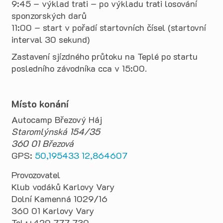
9:45 – výklad trati – po výkladu trati losování
sponzorských darů
11:00 – start v pořadí startovních čísel (startovní
interval 30 sekund)
Zastavení sjízdného průtoku na Teplé po startu
posledního závodníka cca v 15:00.
Místo konání
Autocamp Březový Háj
Staromlýnská 154/35
360 01 Březová
GPS:
50,195433 12,864607
Provozovatel
Klub vodáků Karlovy Vary
Dolní Kamenná 1029/16
360 01 Karlovy Vary
Tel.:+420 777 730