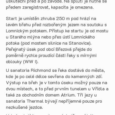
uskuteční před a po závodě. Na splutí je nutné se
předem zaregistrovat, kapacita je omezena.
Start je umístěn zhruba 250 m pod hrází na
levém břehu před rozbořeným jezem na soutoku s
Lomnickým potokem. Přístup ke startu je od mostu
u Starého mlýna nebo přes ústí Lomnického
potoka (pod mostem silnice na Stanovice).
Peřejnatý úsek pod obcí Březová přejde do
poměrně rychle proudící části řeky s mírnými
oblouky (WW I).
U sanatoria Richmond se řeka dostává do města,
kde je po celé délce sevřena do kamenných zdí.
Výstup na břeh je v tomto úseku možný pouze na
dvou místech, a to před prvním tunelem u Vřídla a
také za obchodním domem Atrium. Tři jezy u
sanatoria Thermal bývají nepříjemné pouze pro
nezkušené jezdce.