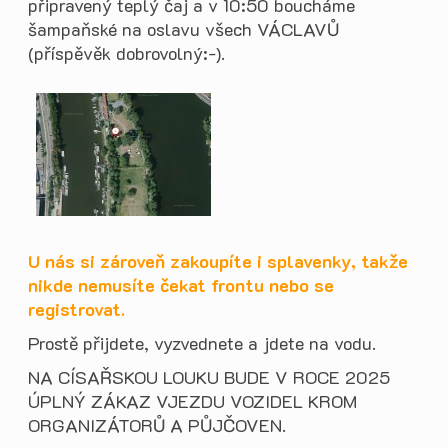
připravený teplý čaj a v 10:50 boucháme
šampaňské na oslavu všech VÁCLAVŮ
(příspěvěk dobrovolný:-).
U nás si zároveň zakoupíte i splavenky, takže
nikde nemusíte čekat frontu nebo se
registrovat.
Prostě přijdete, vyzvednete a jdete na vodu.
NA CÍSAŘSKOU LOUKU BUDE V ROCE 2025
ÚPLNÝ ZÁKAZ VJEZDU VOZIDEL KROM
ORGANIZÁTORŮ A PŮJČOVEN.