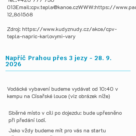
013Email:cpv.tepla@kanoe.czWWW:https://www.pa
12,861568
Zdroj: https://www.kudyznudy.cz/akce/cpv-
tepla-napric-karlovymi-vary
Napříč Prahou přes 3 jezy - 28. 9.
2026
Vodácké vybavení budeme vydávat od 10:40 v
kempu na Císařské louce (viz obrázek níže)
Sběrné místo v cíli po dojezdu: bude upřesněno
při předání lodí.
Jako vždy budeme mít pro vás na startu