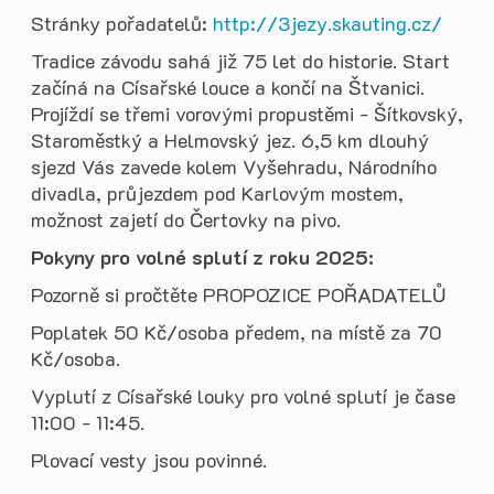
Stránky pořadatelů:
http://3jezy.skauting.cz/
Tradice závodu sahá již 75 let do historie. Start
začíná na Císařské louce a končí na Štvanici.
Projíždí se třemi vorovými propustěmi - Šítkovský,
Staroměstký a Helmovský jez. 6,5 km dlouhý
sjezd Vás zavede kolem Vyšehradu, Národního
divadla, průjezdem pod Karlovým mostem,
možnost zajetí do Čertovky na pivo.
Pokyny pro volné splutí z roku 2025:
Pozorně si pročtěte PROPOZICE POŘADATELŮ
Poplatek 50 Kč/osoba předem, na místě za 70
Kč/osoba.
Vyplutí z Císařské louky pro volné splutí je čase
11:00 - 11:45.
Plovací vesty jsou povinné.