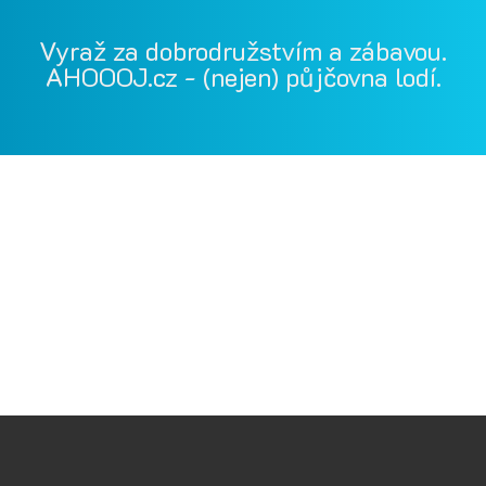
Vyraž za dobrodružstvím a zábavou.
AHOOOJ.cz - (nejen) půjčovna lodí.
Vodácká půjčovna Ohře, Vodácká půjčovna Berounka, Vodácká
půjčovna Bílina, půjčovna lodí, půjčovna raftů, Ohře,
Berounka, Bílina, půjčovna lodí a raftů Ohře
kánoe samba, kánoe vydra, paddleboardy, bumper bally, nosič
kol, půjčovna lodí na Ohři, půjčovna lodí na Berounce