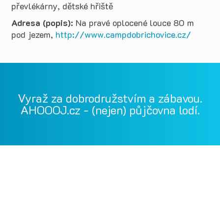
převlékárny, dětské hřiště
Adresa (popis):
Na pravé oplocené louce 80 m
pod jezem,
http://www.campdobrichovice.cz/
Vyraž za dobrodružstvím a zábavou.
AHOOOJ.cz - (nejen) půjčovna lodí.
Vodácká půjčovna Ohře, Vodácká půjčovna Berounka, Vodácká
půjčovna Bílina, půjčovna lodí, půjčovna raftů, Ohře,
Berounka, Bílina, půjčovna lodí a raftů Ohře
kánoe samba, kánoe vydra, paddleboardy, bumper bally, nosič