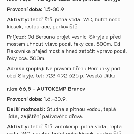
Provozní doba:
1.5-30.9
Aktivity:
tábořiště, pitná voda, WC, bufet nebo
kiosek, restaurace, parkoviště
Prijezd:
Od Berouna projet vesnicí Skryje a před
mostem uhnout vlevo podél řeky cca. 500m. Od
Rakovníka přejed most a hned zatočit vpravo podél
řeky cca. 500m.
Adresa (popis):
Na pravém břehu Berounky pod
obcí Skryje, tel: 723 492 625 p. Veselá Jitka
r.km 66,5 - AUTOKEMP Branov
Provozní doba:
1.6.-30.9.
Další možnosti:
Studna s pitnou vodou, teplá
jídla, zajištění palivového dřeva.
Aktivity:
tábořiště, autokemp, pitná voda, teplá
voda, WC, sprcha, bufet nebo kiosek, parkoviště,