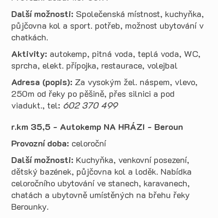
Další možnosti:
Společenská místnost, kuchyňka,
půjčovna kol a sport. potřeb, možnost ubytování v
chatkách.
Aktivity:
autokemp, pitná voda, teplá voda, WC,
sprcha, elekt. přípojka, restaurace, volejbal
Adresa (popis):
Za vysokým žel. náspem, vlevo,
250m od řeky po pěšině, přes silnici a pod
viadukt., tel:
602 370 499
r.km 35,5 - Autokemp NA HRÁZI - Beroun
Provozní doba:
celoroční
Další možnosti:
Kuchyňka, venkovní posezení,
dětský bazének, půjčovna kol a loděk.
Nabídka
celoročního ubytování ve stanech, karavanech,
chatách a ubytovně umístěných na břehu řeky
Berounky.