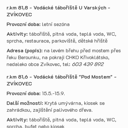
r.km 81,8 - Vodácké tábořiště U Varských -
ZVÍKOVEC
Provozní doba:
letní sezóna
Aktivity:
tábořiště, pitná voda, teplá voda, WC,
sprcha, restaurace, parkoviště, dětské hřiště
Adresa (popis):
na levém břehu před mostem přes
řeku Berounku, na pokraji CHKO Křivoklátsko,
nedaleko obce Zvíkovec, tel:
603 439 892
r.km 81,6 - Vodácké tábořiště "Pod Mostem" -
ZVÍKOVEC
Provozní doba:
15.5.-15.9.
Další možnosti:
Krytá umývárna, kiosek se
zahrádkou, zajištění palivového dřeva.
Aktivity:
tábořiště, pitná voda, teplá voda, WC,
sprcha, bufet nebo kiosek