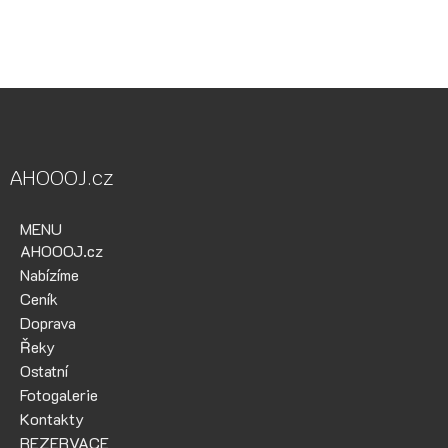
kol, půjčovna lodí na Ohři, půjčovna lodí na Berounce
AHOOOJ.cz
MENU
AHOOOJ.cz
Nabízíme
Ceník
Doprava
Řeky
Ostatní
Fotogalerie
Kontakty
REZERVACE