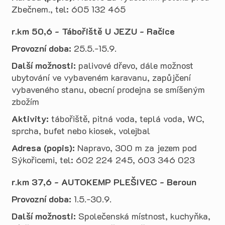
Zbečnem., tel: 605 132 465
r.km 50,6 - Tábořiště U JEZU - Račice
Provozní doba:
25.5.-15.9.
Další možnosti:
palivové dřevo, dále možnost
ubytování ve vybaveném karavanu, zapůjčení
vybaveného stanu, obecní prodejna se smíšeným
zbožím
Aktivity:
tábořiště, pitná voda, teplá voda, WC,
sprcha, bufet nebo kiosek, volejbal
Adresa (popis):
Napravo, 300 m za jezem pod
Sýkořicemi, tel:
602 224 245,
603 346 023
r.km 37,6 - AUTOKEMP PLEŠIVEC - Beroun
Provozní doba:
1.5.-30.9.
Další možnosti:
Společenská místnost, kuchyňka,