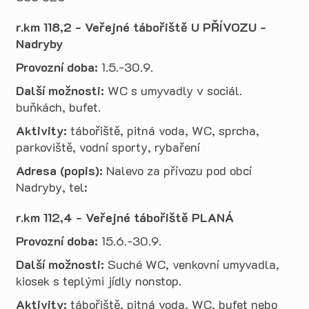
r.km 118,2 - Veřejné tábořiště U PŘÍVOZU -
Nadryby
Provozní doba:
1.5.-30.9.
Další možnosti:
WC s umyvadly v sociál.
buňkách, bufet.
Aktivity:
tábořiště, pitná voda, WC, sprcha,
parkoviště, vodní sporty, rybaření
Adresa (popis):
Nalevo za přívozu pod obcí
Nadryby, tel:
r.km 112,4 - Veřejné tábořiště PLANÁ
Provozní doba:
15.6.-30.9.
Další možnosti:
Suché WC, venkovní umyvadla,
kiosek s teplými jídly nonstop.
Aktivity:
tábořiště, pitná voda, WC, bufet nebo