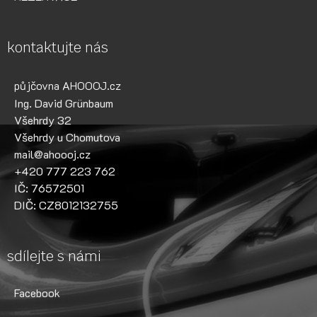
kontaktujte nás
půjčovna AHOOOJ.cz
Ing. David Grünbaum
Všehrdy 32
Všehrdy u Chomutova
mail@ahoooj.cz
+420 777 223 762
IČ: 76572501
DIČ: CZ8012132755
sdílejte s námi
Facebook