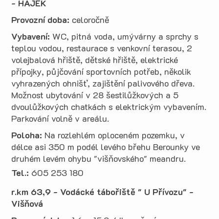
- HÁJEK
Provozní doba:
celoročně
Vybavení:
WC, pitná voda, umývárny a sprchy s
teplou vodou, restaurace s venkovní terasou, 2
volejbalová hřiště, dětské hřiště, elektrické
přípojky, půjčování sportovních potřeb, několik
vyhrazených ohnišť, zajištění palivového dřeva.
Možnost ubytování v 28 šestilůžkových a 5
dvoulůžkových chatkách s elektrickým vybavením.
Parkování volně v areálu.
Poloha:
Na rozlehlém oploceném pozemku, v
délce asi 350 m podél levého břehu Berounky ve
druhém levém ohybu "višňovského" meandru.
Tel.:
605 253 180
r.km 63,9 - Vodácké tábořiště " U Přívozu" -
Višňová