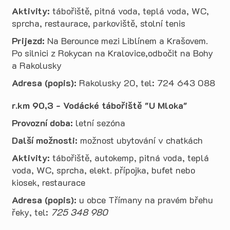
Aktivity:
tábořiště, pitná voda, teplá voda, WC,
sprcha, restaurace, parkoviště, stolní tenis
Prijezd:
Na Berounce mezi Liblínem a Krašovem.
Po silnici z Rokycan na Kralovice,odbočit na Bohy
a Rakolusky
Adresa (popis):
Rakolusky 20, tel: 724 643 088
r.km 90,3 - Vodácké tábořiště "U Mloka"
Provozní doba:
letní sezóna
Další možnosti:
možnost ubytování v chatkách
Aktivity:
tábořiště, autokemp, pitná voda, teplá
voda, WC, sprcha, elekt. přípojka, bufet nebo
kiosek, restaurace
Adresa (popis):
u obce Třímany na pravém břehu
řeky, tel:
725 348 980