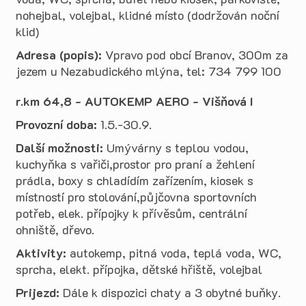
nohejbal, volejbal, klidné místo (dodržován noční
klid)
Adresa (popis):
Vpravo pod obcí Branov, 300m za
jezem u Nezabudického mlýna, tel: 734 799 100
r.km 64,8 - AUTOKEMP AERO - Višňová I
Provozní doba:
1.5.-30.9.
Další možnosti:
Umývárny s teplou vodou,
kuchyňka s vařiči,prostor pro praní a žehlení
prádla, boxy s chladídím zařízením, kiosek s
místností pro stolování,půjčovna sportovních
potřeb, elek. přípojky k přívěsům, centrální
ohniště, dřevo.
Aktivity:
autokemp, pitná voda, teplá voda, WC,
sprcha, elekt. přípojka, dětské hřiště, volejbal
Prijezd:
Dále k dispozici chaty a 3 obytné buňky.