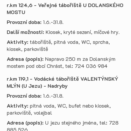
r.km 124,6 - Veřejné tábořiště U DOLANSKÉHO
MOSTU
Provozní doba:
1.6.-31.8.
Další možnosti:
Kiosek, kryté sezení, míčové hry.
Aktivity:
tábořiště, pitná voda, WC, sprcha,
kiosek, parkoviště
Adresa (popis):
Napravo 250 m za Dolanským
mostem pod obcí Chrást, tel: 724 036 984
r.km 119,1 - Vodácké tábořiště VALENTÝNSKÝ
MLÝN (U Jezu) - Nadryby
Provozní doba:
1.6.-31.8.
Aktivity:
pitná voda, WC, bufet nebo kiosek,
parkoviště, volejbal
Adresa (popis):
U jezu stejného jména, tel: 728
885 526