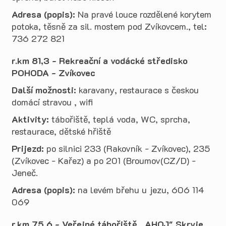
Adresa (popis):
Na pravé louce rozdělené korytem
potoka, těsně za sil. mostem pod Zvíkovcem., tel:
736 272 821
r.km 81,3 - Rekreační a vodácké středisko
POHODA - Zvíkovec
Další možnosti:
karavany, restaurace s českou
domácí stravou , wifi
Aktivity:
tábořiště, teplá voda, WC, sprcha,
restaurace, dětské hřiště
Prijezd:
po silnici 233 (Rakovník - Zvíkovec), 235
(Zvíkovec - Kařez) a po 201 (Broumov(CZ/D) -
Jeneč.
Adresa (popis):
na levém břehu u jezu, 606 114
069
r.km 75,6 - Veřejné tábořiště ,,AHOJ" Skryje