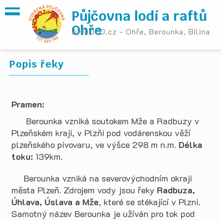
Půjčovna lodí a raftů
Ohře
AHOOOJ.cz - Ohře, Berounka, Bílina
Popis řeky
Pramen:
Berounka vzniká soutokem Mže a Radbuzy v
Plzeňském kraji, v Plzňi pod vodárenskou věží
plzeňského pivovaru, ve výšce 298 m n.m.
Délka
toku:
139km.
Berounka vzniká na severovýchodním okraji
města Plzeň. Zdrojem vody jsou řeky
Radbuza,
Úhlava, Úslava a Mže
, které se stékající v Plzni.
Samotný název Berounka je užíván pro tok pod