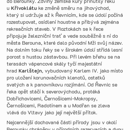
do Berounky. Zdvihy zemské kůry přinutily řeku
u
Křivoklátu
ke změně směru na jihovýchod,
který si udržuje až k Řevnicím, kde se údolí počíná
rozestupovat, osídlení houstne a přibývá zejména
rekreačních staveb. V Roztokách se k řece
připojuje železniční trať a vede souběžně s ní do
města Berouna, které dalo původní Mži svůj název.
Na dolním toku řeky se v širokém údolí střídá lesní
porost s hustou zástavbou. Při levém břehu se na
terasách vápencové skály tyčí majestátní
hrad
Karlštejn
, vybudovaný Karlem IV. jako místo
pro uložení korunovačních klenotů, ostatků
svatých a k panovníkovu rozjímání. Od Řevnic se
řeka opět stáčí k severovýchodu, protéká
Dobřichovicemi, Černošicemi-Mokropsy,
Černošicemi, Radotínem a u Modřan se zleva
vlévá do Vltavy jako její největší přítok.
Nejcennější dochované části přírody jsou v okolí
Berounky chráněny v přírodních rezervacích a dvou