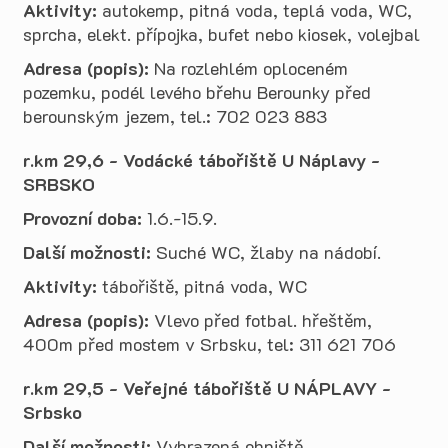
Aktivity:
autokemp, pitná voda, teplá voda, WC,
sprcha, elekt. přípojka, bufet nebo kiosek, volejbal
Adresa (popis):
Na rozlehlém oploceném
pozemku, podél levého břehu Berounky před
berounským jezem, tel.: 702 023 883
r.km 29,6 - Vodácké tábořiště U Náplavy -
SRBSKO
Provozní doba:
1.6.-15.9.
Další možnosti:
Suché WC, žlaby na nádobí.
Aktivity:
tábořiště, pitná voda, WC
Adresa (popis):
Vlevo před fotbal. hřeštěm,
400m před mostem v Srbsku, tel: 311 621 706
r.km 29,5 - Veřejné tábořiště U NÁPLAVY -
Srbsko
Další možnosti:
Vyhrazená ohniště.