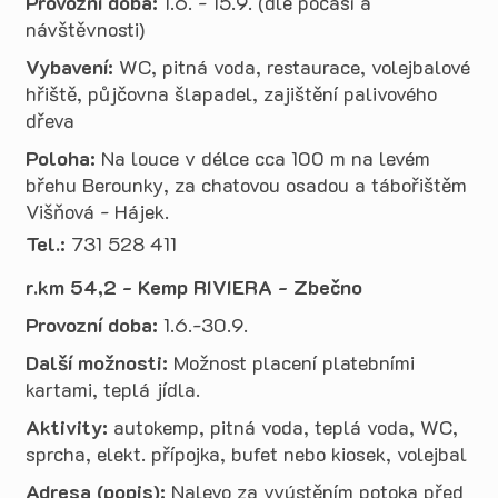
Provozní doba:
1.6. - 15.9. (dle počasí a
návštěvnosti)
Vybavení:
WC, pitná voda, restaurace, volejbalové
hřiště, půjčovna šlapadel, zajištění palivového
dřeva
Poloha:
Na louce v délce cca 100 m na levém
břehu Berounky, za chatovou osadou a tábořištěm
Višňová - Hájek.
Tel.:
731 528 411
r.km 54,2 - Kemp RIVIERA - Zbečno
Provozní doba:
1.6.-30.9.
Další možnosti:
Možnost placení platebními
kartami, teplá jídla.
Aktivity:
autokemp, pitná voda, teplá voda, WC,
sprcha, elekt. přípojka, bufet nebo kiosek, volejbal
Adresa (popis):
Nalevo za vyústěním potoka před