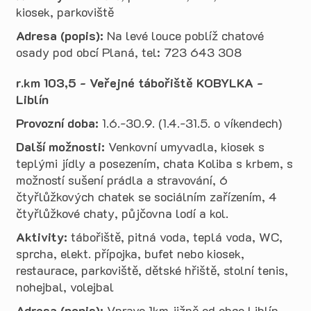
kiosek, parkoviště
Adresa (popis):
Na levé louce poblíž chatové
osady pod obcí Planá, tel: 723 643 308
r.km 103,5 - Veřejné tábořiště KOBYLKA -
Liblín
Provozní doba:
1.6.-30.9. (1.4.-31.5. o víkendech)
Další možnosti:
Venkovní umyvadla, kiosek s
teplými jídly a posezením, chata Koliba s krbem, s
možností sušení prádla a stravování, 6
čtyřlůžkových chatek se sociálním zařízením, 4
čtyřlůžkové chaty, půjčovna lodí a kol.
Aktivity:
tábořiště, pitná voda, teplá voda, WC,
sprcha, elekt. přípojka, bufet nebo kiosek,
restaurace, parkoviště, dětské hřiště, stolní tenis,
nohejbal, volejbal
Adresa (popis):
Vpravo 1km jižně od obce Liblín,