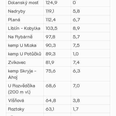
Dolanský most
124,9
0
Nadryby
119,1
5,8
Planá
112,4
6,7
Liblín - Kobylka
103,5
8,9
Na Rybárně
97,8
5,7
kemp U Mloka
90,3
7,5
kemp U Potůčků
89,3
1,0
Zvíkovec
81,9
7,4
kemp Skryje -
75,6
6,3
Ahoj
U Rozvědčíka
68,6
7,0
(200 m vl)
Višňová
64,8
3,8
Roztoky
63,1
1,7