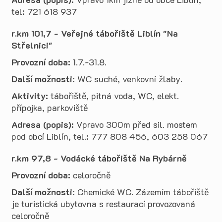
tel: 721 618 937
r.km 101,7 - Veřejné tábořiště Liblín "Na
Střelnici"
Provozní doba:
1.7.-31.8.
Další možnosti:
WC suché, venkovní žlaby.
Aktivity:
tábořiště, pitná voda, WC, elekt.
přípojka, parkoviště
Adresa (popis):
Vpravo 300m před sil. mostem
pod obcí Liblín, tel.: 777 808 456, 603 258 067
r.km 97,8 - Vodácké tábořiště Na Rybárně
Provozní doba:
celoročně
Další možnosti:
Chemické WC. Zázemím tábořiště
je turistická ubytovna s restaurací provozovaná
celoročně