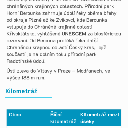
chráněných krajinných oblastech. Přírodní park
Horní Berounka zahrnuje údolí řeky oběma břehy
od okraje Plzně až ke Zvíkovci, kde Berounka
vstupuje do Chráněné krajinné oblasti
Křivoklátsko, vyhlášené
UNESCEM
za biosférickou
rezervaci. Od Berouna protéká řeka další
Chráněnou krajinou oblastí Český kras, jejíž
součástí je na dolním toku přírodní park
Radotínské údolí.
Ústí zleva do Vltavy v Praze – Modřanech, ve
výšce 188 m n.m.
Kilometráž
Obec
Říční
Kilometráž
mezi
kilometráž
úseky