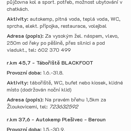
půjčovna kol a sport. potřeb, možnost ubytování v
chatkách.
Aktivity:
autokemp, pitná voda, teplá voda, WC,
sprcha, elekt. přípojka, restaurace, volejbal
Adresa (popis):
Za vysokým žel. náspem, vlevo,
250m od řeky po pěšině, přes silnici a pod
viadukt., tel: 602 370 499
r.km 45,7 - Tábořiště BLACKFOOT
Provozní doba:
1.6.-31.8.
Aktivity:
tábořiště, WC, bufet nebo kiosek, klidné
místo (dodržován noční klid)
Adresa (popis):
Na pravém břehu 1,5km za
Žloukovicemi, tel:
723632592
r.km 37,6 - Autokemp Plešivec - Beroun
Provozní doba:
1.5.-30.9.