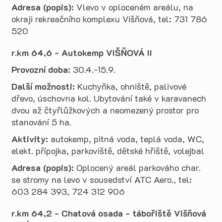
Adresa (popis):
Vlevo v oploceném areálu, na
okraji rekreačního komplexu Višňová, tel: 731 786
520
r.km 64,6 - Autokemp VIŠŇOVÁ II
Provozní doba:
30.4.-15.9.
Další možnosti:
Kuchyňka, ohniště, palivové
dřevo, úschovna kol. Ubytování také v karavanech
dvou až čtyřlůžkových a neomezený prostor pro
stanování 5 ha.
Aktivity:
autokemp, pitná voda, teplá voda, WC,
elekt. přípojka, parkoviště, dětské hřiště, volejbal
Adresa (popis):
Oplocený areál parkováho char.
se stromy na levo v sousedství ATC Aero., tel:
603 284 393, 724 312 906
r.km 64,2 - Chatová osada - tábořiště Višňová