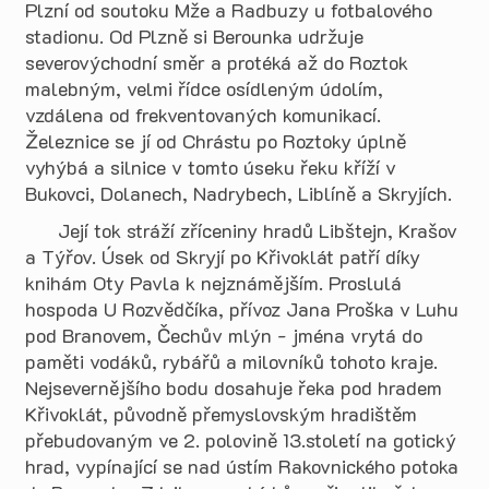
Plzní od soutoku Mže a Radbuzy u fotbalového
stadionu. Od Plzně si Berounka udržuje
severovýchodní směr a protéká až do Roztok
malebným, velmi řídce osídleným údolím,
vzdálena od frekventovaných komunikací.
Železnice se jí od Chrástu po Roztoky úplně
vyhýbá a silnice v tomto úseku řeku kříží v
Bukovci, Dolanech, Nadrybech, Liblíně a Skryjích.
Její tok stráží zříceniny hradů Libštejn, Krašov
a Týřov. Úsek od Skryjí po Křivoklát patří díky
knihám Oty Pavla k nejznámějším. Proslulá
hospoda U Rozvědčíka, přívoz Jana Proška v Luhu
pod Branovem, Čechův mlýn - jména vrytá do
paměti vodáků, rybářů a milovníků tohoto kraje.
Nejsevernějšího bodu dosahuje řeka pod hradem
Křivoklát, původně přemyslovským hradištěm
přebudovaným ve 2. polovině 13.století na gotický
hrad, vypínající se nad ústím Rakovnického potoka