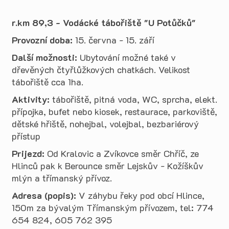
r.km 89,3 - Vodácké tábořiště "U Potůčků"
Provozní doba:
15. června - 15. září
Další možnosti:
Ubytování možné také v
dřevěných čtyřlůžkových chatkách. Velikost
tábořiště cca 1ha.
Aktivity:
tábořiště, pitná voda, WC, sprcha, elekt.
přípojka, bufet nebo kiosek, restaurace, parkoviště,
dětské hřiště, nohejbal, volejbal, bezbariérový
přístup
Prijezd:
Od Kralovic a Zvíkovce směr Chříč, ze
Hlinců pak k Berounce směr Lejskův - Kožíškův
mlýn a třímanský přívoz.
Adresa (popis):
V záhybu řeky pod obcí Hlince,
150m za bývalým Třímanským přívozem, tel: 774
654 824, 605 762 395