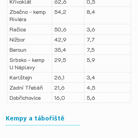
Křivoklát
62,6
0,5
Zbečno - kemp
54,2
8,4
Riviéra
Račice
50,6
3,6
Nižbor
42,9
7,7
Beroun
35,4
7,5
Srbsko - kemp
29,5
5,9
U Náplavy
Karlštejn
26,1
3,4
Zadní Třebáň
21,6
4,5
Dobřichovice
16,0
5,6
Kempy a tábořiště