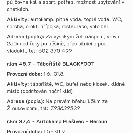
půjčovna kol a sport. potřeb, možnost ubytování v
chatkách.
Aktivity:
autokemp, pitná voda, teplá voda, WC,
sprcha, elekt. přípojka, restaurace, volejbal
Adresa (popis):
Za vysokým žel. náspem, vlevo,
250m od řeky po pěšině, přes silnici a pod
viadukt., tel: 602 370 499
r.km 45,7 - Tábořiště BLACKFOOT
Provozní doba:
1.6.-31.8.
Aktivity:
tábořiště, WC, bufet nebo kiosek, klidné
místo (dodržován noční klid)
Adresa (popis):
Na pravém břehu 1,5km za
Žloukovicemi, tel:
723632592
r.km 37,6 - Autokemp Plešivec - Beroun
Provozní doba:
1.5.-30.9.