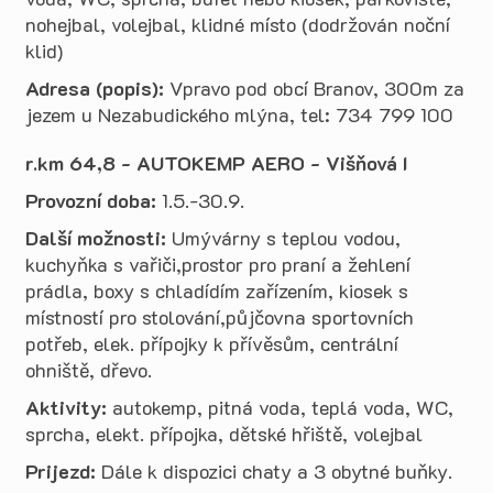
nohejbal, volejbal, klidné místo (dodržován noční
klid)
Adresa (popis):
Vpravo pod obcí Branov, 300m za
jezem u Nezabudického mlýna, tel: 734 799 100
r.km 64,8 - AUTOKEMP AERO - Višňová I
Provozní doba:
1.5.-30.9.
Další možnosti:
Umývárny s teplou vodou,
kuchyňka s vařiči,prostor pro praní a žehlení
prádla, boxy s chladídím zařízením, kiosek s
místností pro stolování,půjčovna sportovních
potřeb, elek. přípojky k přívěsům, centrální
ohniště, dřevo.
Aktivity:
autokemp, pitná voda, teplá voda, WC,
sprcha, elekt. přípojka, dětské hřiště, volejbal
Prijezd:
Dále k dispozici chaty a 3 obytné buňky.