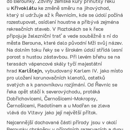
do Berounky. Zdvihy zemské kůry přinutily řeku
u
Křivoklátu
ke změně směru na jihovýchod,
který si udržuje až k Řevnicím, kde se údolí počíná
rozestupovat, osídlení houstne a přibývá zejména
rekreačních staveb. V Roztokách se k řece
připojuje železniční trať a vede souběžně s ní do
města Berouna, které dalo původní Mži svůj název.
Na dolním toku řeky se v širokém údolí střídá lesní
porost s hustou zástavbou. Při levém břehu se na
terasách vápencové skály tyčí majestátní
hrad
Karlštejn
, vybudovaný Karlem IV. jako místo
pro uložení korunovačních klenotů, ostatků
svatých a k panovníkovu rozjímání. Od Řevnic se
řeka opět stáčí k severovýchodu, protéká
Dobřichovicemi, Černošicemi-Mokropsy,
Černošicemi, Radotínem a u Modřan se zleva
vlévá do Vltavy jako její největší přítok.
Nejcennější dochované části přírody jsou v okolí
Berounky chráněny v přírodních rezervacích a dvou