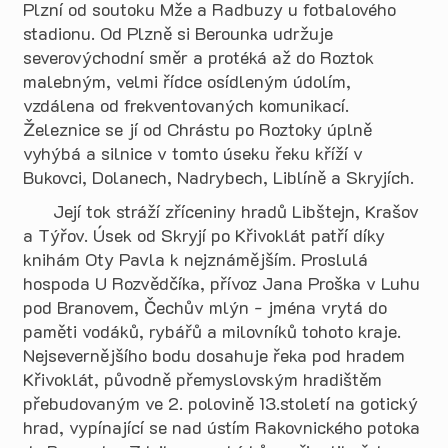
Plzní od soutoku Mže a Radbuzy u fotbalového
stadionu. Od Plzně si Berounka udržuje
severovýchodní směr a protéká až do Roztok
malebným, velmi řídce osídleným údolím,
vzdálena od frekventovaných komunikací.
Železnice se jí od Chrástu po Roztoky úplně
vyhýbá a silnice v tomto úseku řeku kříží v
Bukovci, Dolanech, Nadrybech, Liblíně a Skryjích.
Její tok stráží zříceniny hradů Libštejn, Krašov
a Týřov. Úsek od Skryjí po Křivoklát patří díky
knihám Oty Pavla k nejznámějším. Proslulá
hospoda U Rozvědčíka, přívoz Jana Proška v Luhu
pod Branovem, Čechův mlýn - jména vrytá do
paměti vodáků, rybářů a milovníků tohoto kraje.
Nejsevernějšího bodu dosahuje řeka pod hradem
Křivoklát, původně přemyslovským hradištěm
přebudovaným ve 2. polovině 13.století na gotický
hrad, vypínající se nad ústím Rakovnického potoka