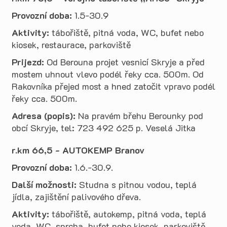
Provozní doba:
1.5-30.9
Aktivity:
tábořiště, pitná voda, WC, bufet nebo
kiosek, restaurace, parkoviště
Prijezd:
Od Berouna projet vesnicí Skryje a před
mostem uhnout vlevo podél řeky cca. 500m. Od
Rakovníka přejed most a hned zatočit vpravo podél
řeky cca. 500m.
Adresa (popis):
Na pravém břehu Berounky pod
obcí Skryje, tel: 723 492 625 p. Veselá Jitka
r.km 66,5 - AUTOKEMP Branov
Provozní doba:
1.6.-30.9.
Další možnosti:
Studna s pitnou vodou, teplá
jídla, zajištění palivového dřeva.
Aktivity:
tábořiště, autokemp, pitná voda, teplá
voda, WC, sprcha, bufet nebo kiosek, parkoviště,