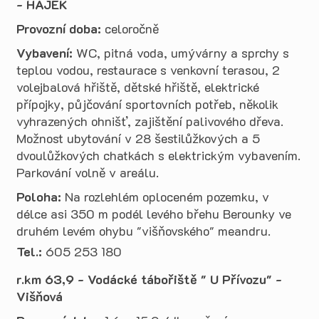
- HÁJEK
Provozní doba:
celoročně
Vybavení:
WC, pitná voda, umývárny a sprchy s
teplou vodou, restaurace s venkovní terasou, 2
volejbalová hřiště, dětské hřiště, elektrické
přípojky, půjčování sportovních potřeb, několik
vyhrazených ohnišť, zajištění palivového dřeva.
Možnost ubytování v 28 šestilůžkových a 5
dvoulůžkových chatkách s elektrickým vybavením.
Parkování volně v areálu.
Poloha:
Na rozlehlém oploceném pozemku, v
délce asi 350 m podél levého břehu Berounky ve
druhém levém ohybu "višňovského" meandru.
Tel.:
605 253 180
r.km 63,9 - Vodácké tábořiště " U Přívozu" -
Višňová