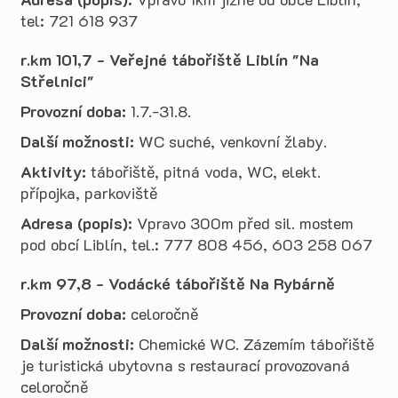
tel: 721 618 937
r.km 101,7 - Veřejné tábořiště Liblín "Na
Střelnici"
Provozní doba:
1.7.-31.8.
Další možnosti:
WC suché, venkovní žlaby.
Aktivity:
tábořiště, pitná voda, WC, elekt.
přípojka, parkoviště
Adresa (popis):
Vpravo 300m před sil. mostem
pod obcí Liblín, tel.: 777 808 456, 603 258 067
r.km 97,8 - Vodácké tábořiště Na Rybárně
Provozní doba:
celoročně
Další možnosti:
Chemické WC. Zázemím tábořiště
je turistická ubytovna s restaurací provozovaná
celoročně