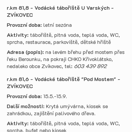
r.km 81,8 - Vodácké tábořiště U Varských -
ZVÍKOVEC
Provozní doba:
letní sezóna
Aktivity:
tábořiště, pitná voda, teplá voda, WC,
sprcha, restaurace, parkoviště, dětské hřiště
Adresa (popis):
na levém břehu před mostem přes
řeku Berounku, na pokraji CHKO Křivoklátsko,
nedaleko obce Zvíkovec, tel:
603 439 892
r.km 81,6 - Vodácké tábořiště "Pod Mostem" -
ZVÍKOVEC
Provozní doba:
15.5.-15.9.
Další možnosti:
Krytá umývárna, kiosek se
zahrádkou, zajištění palivového dřeva.
Aktivity:
tábořiště, pitná voda, teplá voda, WC,
sprcha, bufet nebo kiosek