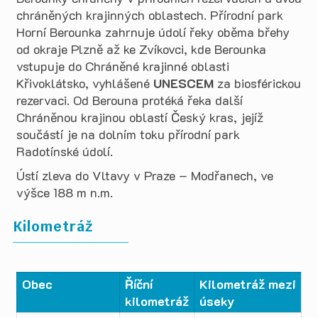
chráněných krajinných oblastech. Přírodní park
Horní Berounka zahrnuje údolí řeky oběma břehy
od okraje Plzně až ke Zvíkovci, kde Berounka
vstupuje do Chráněné krajinné oblasti
Křivoklátsko, vyhlášené
UNESCEM
za biosférickou
rezervaci. Od Berouna protéká řeka další
Chráněnou krajinou oblastí Český kras, jejíž
součástí je na dolním toku přírodní park
Radotínské údolí.
Ústí zleva do Vltavy v Praze – Modřanech, ve
výšce 188 m n.m.
Kilometráž
Obec
Říční
Kilometráž
mezi
kilometráž
úseky