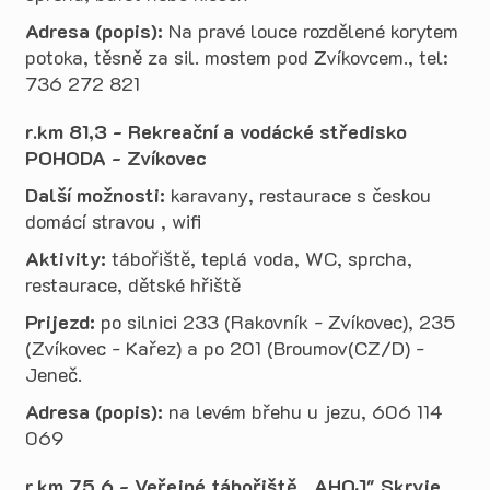
Adresa (popis):
Na pravé louce rozdělené korytem
potoka, těsně za sil. mostem pod Zvíkovcem., tel:
736 272 821
r.km 81,3 - Rekreační a vodácké středisko
POHODA - Zvíkovec
Další možnosti:
karavany, restaurace s českou
domácí stravou , wifi
Aktivity:
tábořiště, teplá voda, WC, sprcha,
restaurace, dětské hřiště
Prijezd:
po silnici 233 (Rakovník - Zvíkovec), 235
(Zvíkovec - Kařez) a po 201 (Broumov(CZ/D) -
Jeneč.
Adresa (popis):
na levém břehu u jezu, 606 114
069
r.km 75,6 - Veřejné tábořiště ,,AHOJ" Skryje