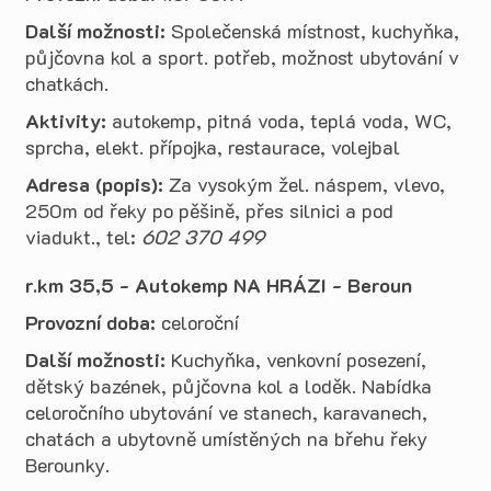
Další možnosti:
Společenská místnost, kuchyňka,
půjčovna kol a sport. potřeb, možnost ubytování v
chatkách.
Aktivity:
autokemp, pitná voda, teplá voda, WC,
sprcha, elekt. přípojka, restaurace, volejbal
Adresa (popis):
Za vysokým žel. náspem, vlevo,
250m od řeky po pěšině, přes silnici a pod
viadukt., tel:
602 370 499
r.km 35,5 - Autokemp NA HRÁZI - Beroun
Provozní doba:
celoroční
Další možnosti:
Kuchyňka, venkovní posezení,
dětský bazének, půjčovna kol a loděk.
Nabídka
celoročního ubytování ve stanech, karavanech,
chatách a ubytovně umístěných na břehu řeky
Berounky.