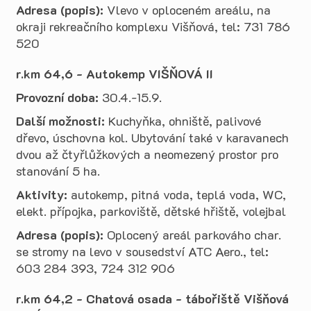
Adresa (popis):
Vlevo v oploceném areálu, na
okraji rekreačního komplexu Višňová, tel: 731 786
520
r.km 64,6 - Autokemp VIŠŇOVÁ II
Provozní doba:
30.4.-15.9.
Další možnosti:
Kuchyňka, ohniště, palivové
dřevo, úschovna kol. Ubytování také v karavanech
dvou až čtyřlůžkových a neomezený prostor pro
stanování 5 ha.
Aktivity:
autokemp, pitná voda, teplá voda, WC,
elekt. přípojka, parkoviště, dětské hřiště, volejbal
Adresa (popis):
Oplocený areál parkováho char.
se stromy na levo v sousedství ATC Aero., tel:
603 284 393, 724 312 906
r.km 64,2 - Chatová osada - tábořiště Višňová