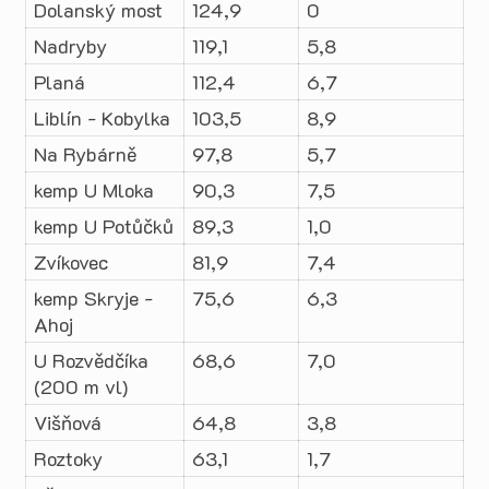
Dolanský most
124,9
0
Nadryby
119,1
5,8
Planá
112,4
6,7
Liblín - Kobylka
103,5
8,9
Na Rybárně
97,8
5,7
kemp U Mloka
90,3
7,5
kemp U Potůčků
89,3
1,0
Zvíkovec
81,9
7,4
kemp Skryje -
75,6
6,3
Ahoj
U Rozvědčíka
68,6
7,0
(200 m vl)
Višňová
64,8
3,8
Roztoky
63,1
1,7