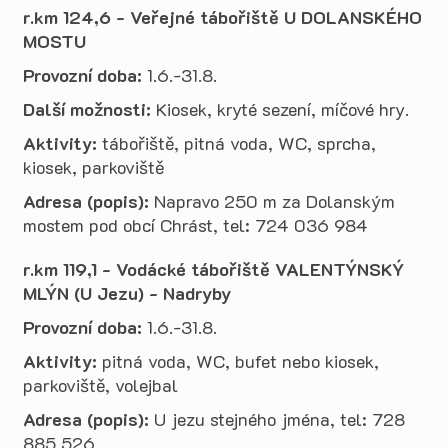
r.km 124,6 - Veřejné tábořiště U DOLANSKÉHO
MOSTU
Provozní doba:
1.6.-31.8.
Další možnosti:
Kiosek, kryté sezení, míčové hry.
Aktivity:
tábořiště, pitná voda, WC, sprcha,
kiosek, parkoviště
Adresa (popis):
Napravo 250 m za Dolanským
mostem pod obcí Chrást, tel: 724 036 984
r.km 119,1 - Vodácké tábořiště VALENTÝNSKÝ
MLÝN (U Jezu) - Nadryby
Provozní doba:
1.6.-31.8.
Aktivity:
pitná voda, WC, bufet nebo kiosek,
parkoviště, volejbal
Adresa (popis):
U jezu stejného jména, tel: 728
885 526