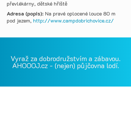
převlékárny, dětské hřiště
Adresa (popis):
Na pravé oplocené louce 80 m
pod jezem,
http://www.campdobrichovice.cz/
Vyraž za dobrodružstvím a zábavou.
AHOOOJ.cz - (nejen) půjčovna lodí.
Vodácká půjčovna Ohře, Vodácká půjčovna Berounka, Vodácká
půjčovna Bílina, půjčovna lodí, půjčovna raftů, Ohře,
Berounka, Bílina, půjčovna lodí a raftů Ohře
kánoe samba, kánoe vydra, paddleboardy, bumper bally, nosič