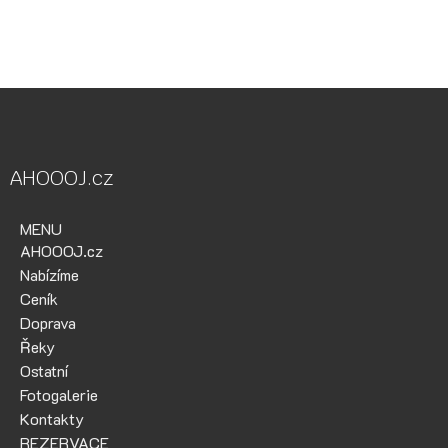
kol, půjčovna lodí na Ohři, půjčovna lodí na Berounce
AHOOOJ.cz
MENU
AHOOOJ.cz
Nabízíme
Ceník
Doprava
Řeky
Ostatní
Fotogalerie
Kontakty
REZERVACE