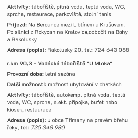
Aktivity:
tábořiště, pitná voda, teplá voda, WC,
sprcha, restaurace, parkoviště, stolní tenis
Prijezd:
Na Berounce mezi Liblínem a Krašovem.
Po silnici z Rokycan na Kralovice,odbočit na Bohy
a Rakolusky
Adresa (popis):
Rakolusky 20, tel: 724 643 088
r.km 90,3 - Vodácké tábořiště "U Mloka"
Provozní doba:
letní sezóna
Další možnosti:
možnost ubytování v chatkách
Aktivity:
tábořiště, autokemp, pitná voda, teplá
voda, WC, sprcha, elekt. přípojka, bufet nebo
kiosek, restaurace
Adresa (popis):
u obce Třímany na pravém břehu
řeky, tel:
725 348 980