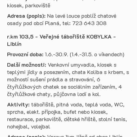
kiosek, parkoviště
Adresa (popis):
Na levé louce poblíž chatové
osady pod obcí Planá, tel: 723 643 308
r.km 103,5 - Veřejné tábořiště KOBYLKA -
Liblín
Provozní doba:
1.6.-30.9. (1.4.-31.5. o víkendech)
Další možnosti:
Venkovní umyvadla, kiosek s
teplými jídly a posezením, chata Koliba s krbem, s
možností sušení prádla a stravování, 6
čtyřlůžkových chatek se sociálním zařízením, 4
čtyřlůžkové chaty, půjčovna lodí a kol.
Aktivity:
tábořiště, pitná voda, teplá voda, WC,
sprcha, elekt. přípojka, bufet nebo kiosek,
restaurace, parkoviště, dětské hřiště, stolní tenis,
nohejbal, volejbal
Adresa (popis):
Vpravo 1km jižně od obce Liblín,