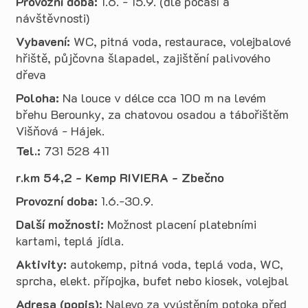
Provozní doba:
1.6. - 15.9. (dle počasí a
návštěvnosti)
Vybavení:
WC, pitná voda, restaurace, volejbalové
hřiště, půjčovna šlapadel, zajištění palivového
dřeva
Poloha:
Na louce v délce cca 100 m na levém
břehu Berounky, za chatovou osadou a tábořištěm
Višňová - Hájek.
Tel.:
731 528 411
r.km 54,2 - Kemp RIVIERA - Zbečno
Provozní doba:
1.6.-30.9.
Další možnosti:
Možnost placení platebními
kartami, teplá jídla.
Aktivity:
autokemp, pitná voda, teplá voda, WC,
sprcha, elekt. přípojka, bufet nebo kiosek, volejbal
Adresa (popis):
Nalevo za vyústěním potoka před