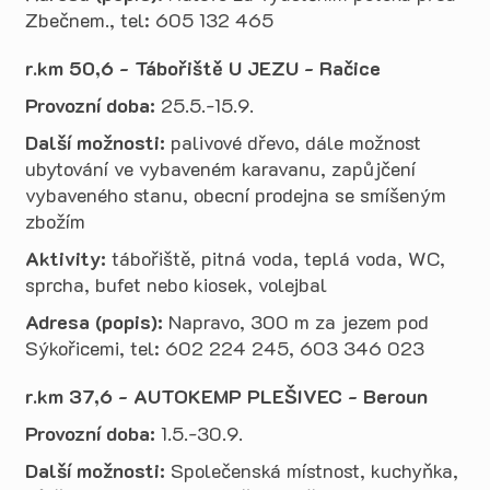
Zbečnem., tel: 605 132 465
r.km 50,6 - Tábořiště U JEZU - Račice
Provozní doba:
25.5.-15.9.
Další možnosti:
palivové dřevo, dále možnost
ubytování ve vybaveném karavanu, zapůjčení
vybaveného stanu, obecní prodejna se smíšeným
zbožím
Aktivity:
tábořiště, pitná voda, teplá voda, WC,
sprcha, bufet nebo kiosek, volejbal
Adresa (popis):
Napravo, 300 m za jezem pod
Sýkořicemi, tel:
602 224 245,
603 346 023
r.km 37,6 - AUTOKEMP PLEŠIVEC - Beroun
Provozní doba:
1.5.-30.9.
Další možnosti:
Společenská místnost, kuchyňka,