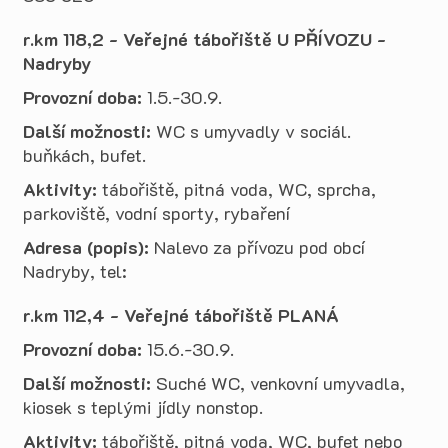
r.km 118,2 - Veřejné tábořiště U PŘÍVOZU -
Nadryby
Provozní doba:
1.5.-30.9.
Další možnosti:
WC s umyvadly v sociál.
buňkách, bufet.
Aktivity:
tábořiště, pitná voda, WC, sprcha,
parkoviště, vodní sporty, rybaření
Adresa (popis):
Nalevo za přívozu pod obcí
Nadryby, tel:
r.km 112,4 - Veřejné tábořiště PLANÁ
Provozní doba:
15.6.-30.9.
Další možnosti:
Suché WC, venkovní umyvadla,
kiosek s teplými jídly nonstop.
Aktivity:
tábořiště, pitná voda, WC, bufet nebo