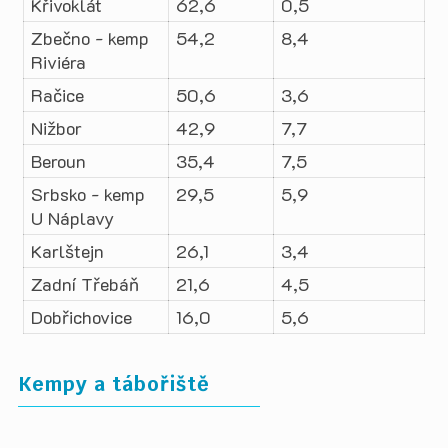
Křivoklát
62,6
0,5
Zbečno - kemp
54,2
8,4
Riviéra
Račice
50,6
3,6
Nižbor
42,9
7,7
Beroun
35,4
7,5
Srbsko - kemp
29,5
5,9
U Náplavy
Karlštejn
26,1
3,4
Zadní Třebáň
21,6
4,5
Dobřichovice
16,0
5,6
Kempy a tábořiště