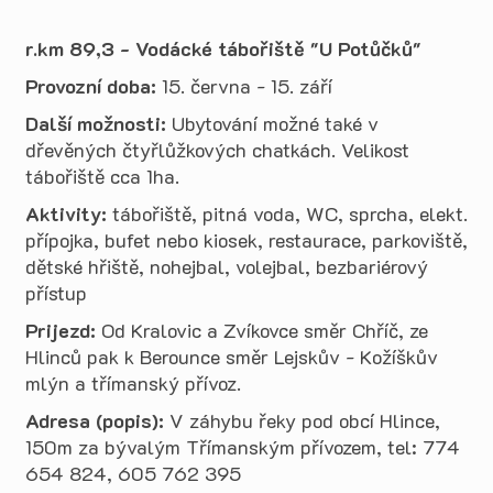
r.km 89,3 - Vodácké tábořiště "U Potůčků"
Provozní doba:
15. června - 15. září
Další možnosti:
Ubytování možné také v
dřevěných čtyřlůžkových chatkách. Velikost
tábořiště cca 1ha.
Aktivity:
tábořiště, pitná voda, WC, sprcha, elekt.
přípojka, bufet nebo kiosek, restaurace, parkoviště,
dětské hřiště, nohejbal, volejbal, bezbariérový
přístup
Prijezd:
Od Kralovic a Zvíkovce směr Chříč, ze
Hlinců pak k Berounce směr Lejskův - Kožíškův
mlýn a třímanský přívoz.
Adresa (popis):
V záhybu řeky pod obcí Hlince,
150m za bývalým Třímanským přívozem, tel: 774
654 824, 605 762 395