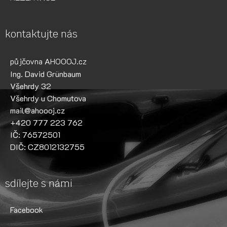
kontaktujte nás
půjčovna AHOOOJ.cz
Ing. David Grünbaum
Všehrdy 32
Všehrdy u Chomutova
mail@ahoooj.cz
+420 777 223 762
IČ: 76572501
DIČ: CZ8012132755
sdílejte s námi
Facebook