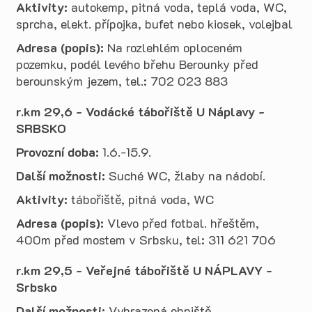
Aktivity:
autokemp, pitná voda, teplá voda, WC,
sprcha, elekt. přípojka, bufet nebo kiosek, volejbal
Adresa (popis):
Na rozlehlém oploceném
pozemku, podél levého břehu Berounky před
berounským jezem, tel.: 702 023 883
r.km 29,6 - Vodácké tábořiště U Náplavy -
SRBSKO
Provozní doba:
1.6.-15.9.
Další možnosti:
Suché WC, žlaby na nádobí.
Aktivity:
tábořiště, pitná voda, WC
Adresa (popis):
Vlevo před fotbal. hřeštěm,
400m před mostem v Srbsku, tel: 311 621 706
r.km 29,5 - Veřejné tábořiště U NÁPLAVY -
Srbsko
Další možnosti:
Vyhrazená ohniště.