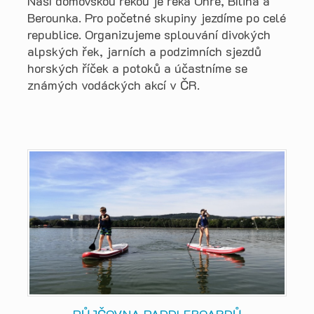
Naší domovskou řekou je řeka Ohře, Bílina a
Berounka. Pro početné skupiny jezdíme po celé
republice. Organizujeme splouvání divokých
alpských řek, jarních a podzimních sjezdů
horských říček a potoků a účastníme se
známých vodáckých akcí v ČR.