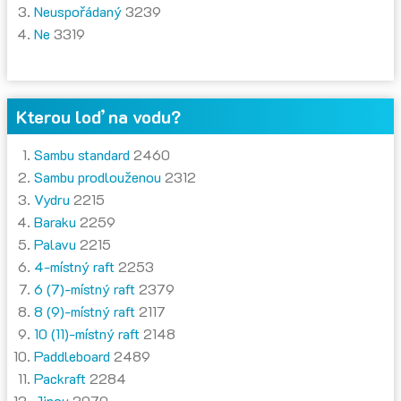
Neuspořádaný
3239
Ne
3319
Kterou loď na vodu?
Sambu standard
2460
Sambu prodlouženou
2312
Vydru
2215
Baraku
2259
Palavu
2215
4-místný raft
2253
6 (7)-místný raft
2379
8 (9)-místný raft
2117
10 (11)-místný raft
2148
Paddleboard
2489
Packraft
2284
Jinou
2070