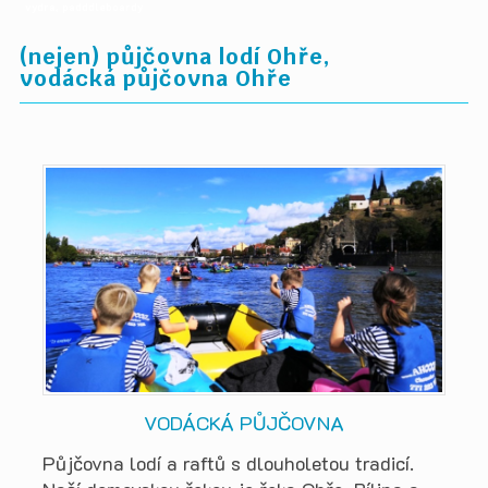
vydra, padddleboardy
(nejen) půjčovna lodí Ohře,
vodácká půjčovna Ohře
VODÁCKÁ PŮJČOVNA
Půjčovna lodí a raftů s dlouholetou tradicí.