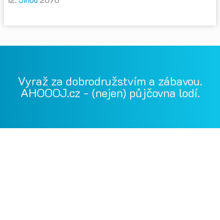
Vyraž za dobrodružstvím a zábavou.
AHOOOJ.cz - (nejen) půjčovna lodí.
Vodácká půjčovna Ohře, Vodácká půjčovna Berounka, Vodácká
půjčovna Bílina, půjčovna lodí, půjčovna raftů, Ohře,
Berounka, Bílina, půjčovna lodí a raftů Ohře
kánoe samba, kánoe vydra, paddleboardy, bumper bally, nosič
kol, půjčovna lodí na Ohři, půjčovna lodí na Berounce