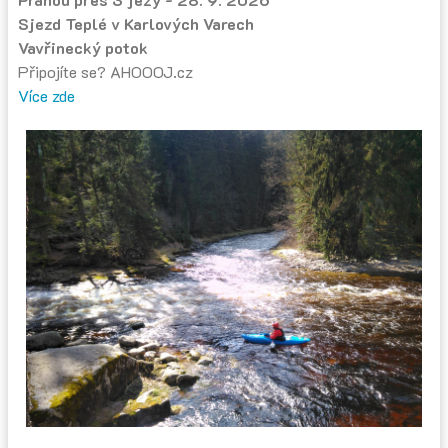
Sjezd Teplé v Karlových Varech
Vavřinecký potok
Připojíte se? AHOOOJ.cz
Více zde