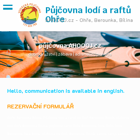
Půjčovna lodí a raftů
Ohře
AHOOOJ.cz - Ohře, Berounka, Bílina
půjčovna AHOOOJ.cz
dobrodružství | zábava | adrenalin | pohoda
Hello, communication is available in english.
REZERVAČNÍ FORMULÁŘ
ov
Ohře,
Berounka Bílina, Půjčovna lodí a raftů na Ohři Berounce Bílině, půjčovna
lodí Ohře Berounka Bílina, půjčovna raftů Ohře Berounka, řeka Ohře, řeka
Berounka, řeka Blina, půjčovna na Ohři, Berounce, Bílině, kánoe, rafty, samba,