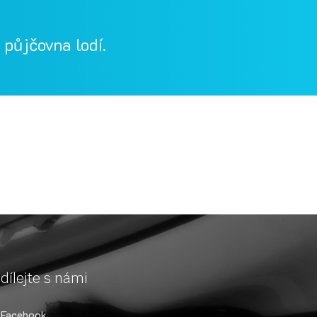
půjčovna lodí.
, Berounka, Bílina, půjčovna lodí a raftů Ohře
půjčovna lodí na Berounce
dílejte s námi
Facebook