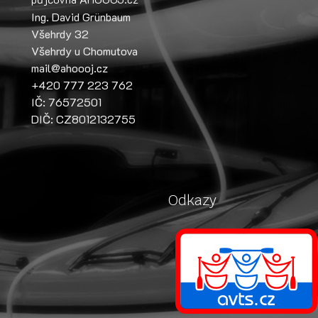
Ing. David Grünbaum
Všehrdy 32
Všehrdy u Chomutova
mail@ahoooj.cz
+420 777 223 762
IČ: 76572501
DIČ: CZ8012132755
Odkazy