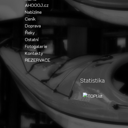
AHOOOJ.cz
Nabízíme
Ceník
Doprava
Řeky
Ostatní
Fotogalerie
Kontakty
REZERVACE
Statistika