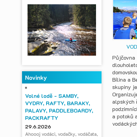
VOD
Půjčovna l
dlouholeto
domovskou
Novinky
Bílina a B
skupiny je
Organizuj
Volné lodě - SAMBY,
alpských ř
VYDRY, RAFTY, BARAKY,
podzimníc
PALAVY, PADDLEBOARDY,
a potoků 
PACKRAFTY
vodáckých
29.6.2026
Ahoooj vodáci, vodačky, vodáčata,