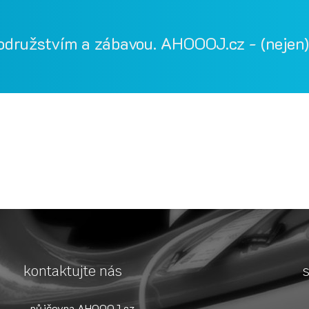
odružstvím a zábavou. AHOOOJ.cz - (nejen) 
ka, Vodácká půjčovna Bílina, půjčovna lodí, půjčovna raftů, Ohře
, paddleboardy, bumper bally, nosič kol, půjčovna lodí na Ohři, 
kontaktujte nás
s
půjčovna AHOOOJ.cz