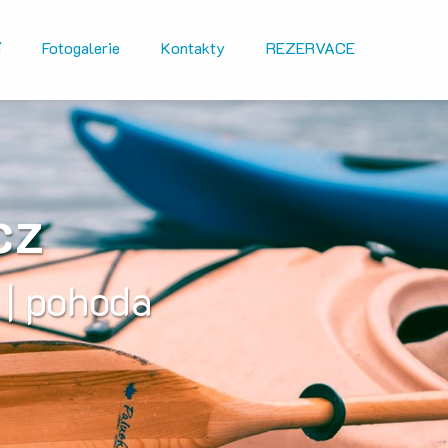
í
Fotogalerie
Kontakty
REZERVACE
cz
 | pohoda