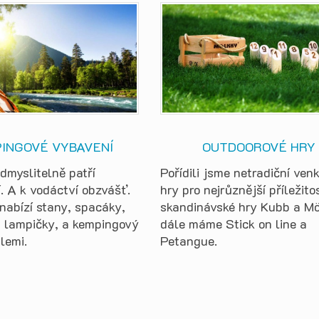
INGOVÉ VYBAVENÍ
OUTDOOROVÉ HRY
dmyslitelně patří
Pořídili jsme netradiční ven
. A k vodáctví obzvášť.
hry pro nejrůznější příležitos
nabízí stany, spacáky,
skandinávské hry Kubb a Mö
, lampičky, a kempingový
dále máme Stick on line a
dlemi.
Petangue.