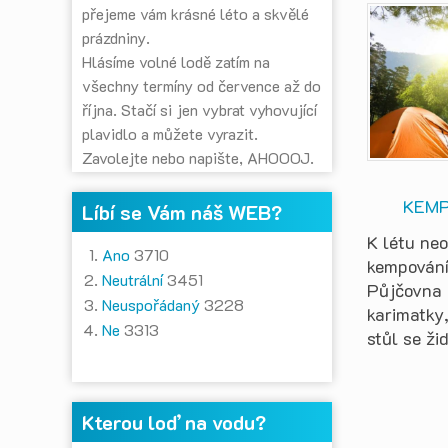
přejeme vám krásné léto a skvělé
prázdniny.
Hlásíme volné lodě zatím na
všechny termíny od července až do
října. Stačí si jen vybrat vyhovující
plavidlo a můžete vyrazit.
Zavolejte nebo napište, AHOOOJ.
KEMP
Líbí se Vám náš WEB?
K létu neo
Ano
3710
kempování
Neutrální
3451
Půjčovna 
Neuspořádaný
3228
karimatky
Ne
3313
stůl se ži
Kterou loď na vodu?