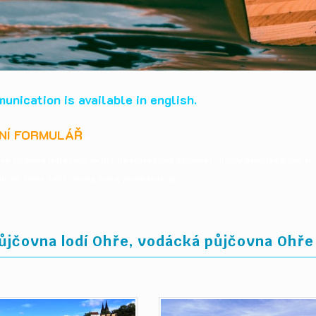
unication is available in english.
NÍ FORMULÁŘ
ov
na, Půjčovna lodí a raftů na Ohři Berounce Bílině, půjčovna lodí Ohře Berounka Bílina, p
 Bílině, kánoe, rafty, samba, vydra, padddleboardy
půjčovna lodí Ohře, vodácká půjčovna Ohře