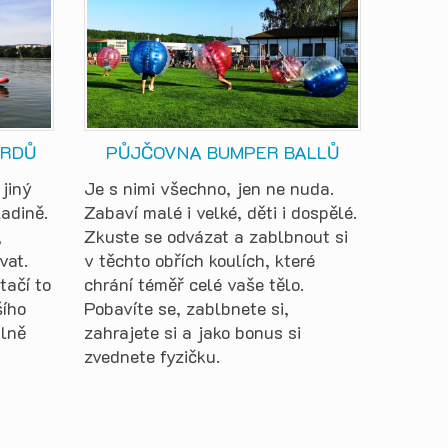
ARDŮ
PŮJČOVNA BUMPER BALLŮ
jiný
Je s nimi všechno, jen ne nuda.
adině.
Zabaví malé i velké, děti i dospělé.
,
Zkuste se odvázat a zablbnout si
vat.
v těchto obřích koulích, které
tačí to
chrání téměř celé vaše tělo.
šího
Pobavíte se, zablbnete si,
plně
zahrajete si a jako bonus si
zvednete fyzičku.