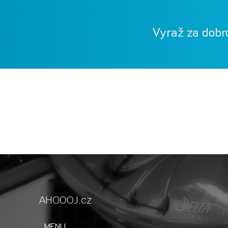
Vyraž za dobr
Vodácká půjčovna Ohře, Vodácká půjčovna Beroun
kánoe samba, kánoe vydra
AHOOOJ.cz
MENU