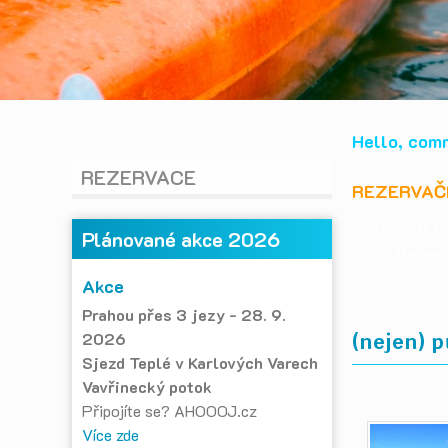
Hello, comm
REZERVACE
REZERVAČ
Ohře,
Berounka Bíli
Plánované akce 2026
na Ohři, Berounce,
Akce
Prahou přes 3 jezy - 28. 9.
2026
(nejen) 
Sjezd Teplé v Karlových Varech
Vavřinecký potok
Připojíte se? AHOOOJ.cz
Více zde