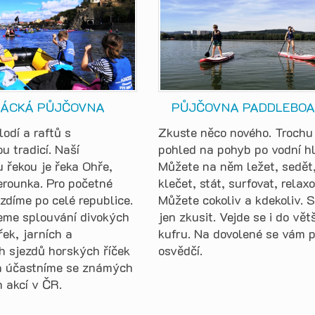
ÁCKÁ PŮJČOVNA
PŮJČOVNA PADDLEBO
odí a raftů s
Zkuste něco nového. Trochu 
u tradicí. Naší
pohled na pohyb po vodní hl
 řekou je řeka Ohře,
Můžete na něm ležet, sedět
erounka. Pro početné
klečet, stát, surfovat, relaxo
zdíme po celé republice.
Můžete cokoliv a kdekoliv. S
eme splouvání divokých
jen zkusit. Vejde se i do vět
ek, jarních a
kufru. Na dovolené se vám 
h sjezdů horských říček
osvědčí.
a účastníme se známých
 akcí v ČR.