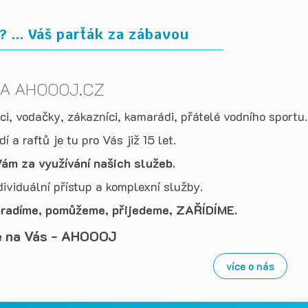
 ... Váš parťák za zábavou
A AHOOOJ.CZ
i, vodačky, zákazníci, kamarádi, přátelé vodního sportu.
í a raftů je tu pro Vás již 15 let.
ám za využívání našich služeb.
ividuální přístup a komplexní služby.
oradíme, pomůžeme, přijedeme, ZAŘÍDÍME.
e na Vás - AHOOOJ
více o nás