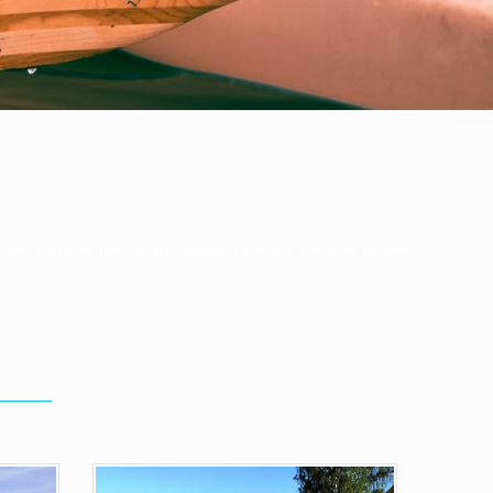
ůjčovna raftů Ohře Berounka, řeka Ohře, řeka Berounka, řeka Blina, půjčovna