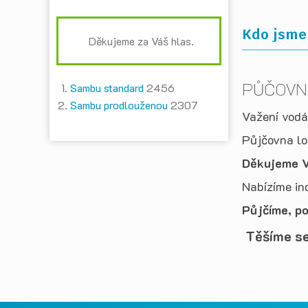
Kdo jsme?
Děkujeme za Váš hlas.
PŮČOVN
Sambu standard
2456
Sambu prodlouženou
2307
Važení vodác
Půjčovna lod
Děkujeme V
Nabízíme ind
Půjčíme, p
Těšíme s