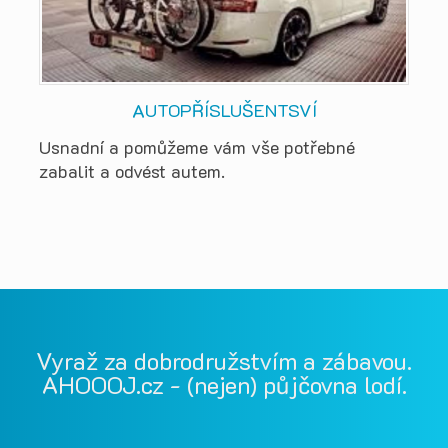
AUTOPŘÍSLUŠENTSVÍ
Usnadní a pomůžeme vám vše potřebné
zabalit a odvést autem.
Vyraž za dobrodružstvím a zábavou.
AHOOOJ.cz - (nejen) půjčovna lodí.