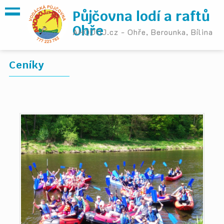
Půjčovna lodí a raftů
Ohře
AHOOOJ.cz - Ohře, Berounka, Bílina
Ceníky