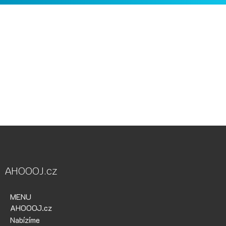
Vodácká půjčovna Ohře, Vodácká půjčovna Berounka, Vodácká
půjčovna Bílina, půjčovna lodí, půjčovna raftů, Ohře,
Berounka, Bílina, půjčovna lodí a raftů Ohře
kánoe samba, kánoe vydra, paddleboardy, bumper bally, nosič
kol, půjčovna lodí na Ohři, půjčovna lodí na Berounce
AHOOOJ.cz
MENU
AHOOOJ.cz
Nabízíme