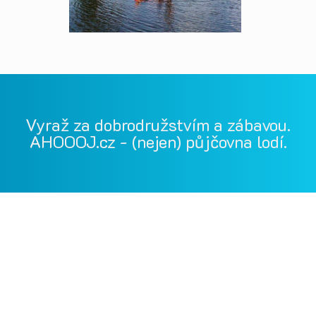
Vyraž za dobrodružstvím a zábavou.
AHOOOJ.cz - (nejen) půjčovna lodí.
Vodácká půjčovna Ohře, Vodácká půjčovna Berounka, Vodácká
půjčovna Bílina, půjčovna lodí, půjčovna raftů, Ohře,
Berounka, Bílina, půjčovna lodí a raftů Ohře
kánoe samba, kánoe vydra, paddleboardy, bumper bally, nosič
kol, půjčovna lodí na Ohři, půjčovna lodí na Berounce