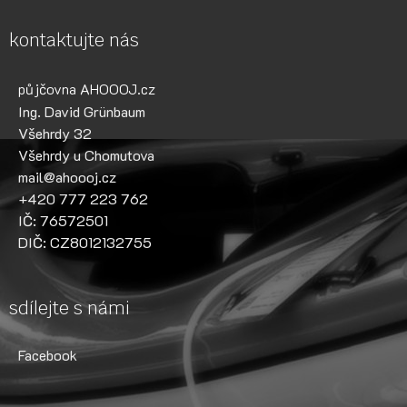
kontaktujte nás
půjčovna AHOOOJ.cz
Ing. David Grünbaum
Všehrdy 32
Všehrdy u Chomutova
mail@ahoooj.cz
+420 777 223 762
IČ: 76572501
DIČ: CZ8012132755
sdílejte s námi
Facebook