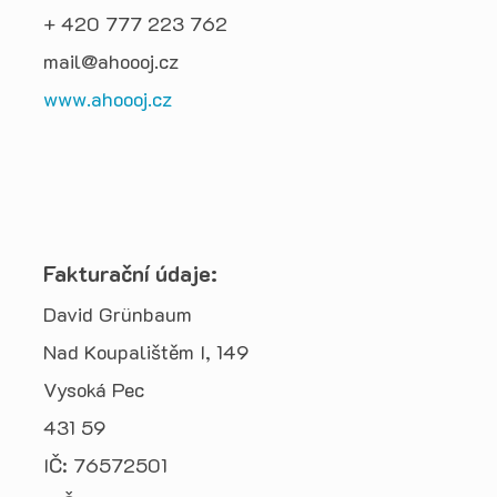
+ 420 777 223 762
mail@ahoooj.cz
www.ahoooj.cz
Fakturační údaje:
David Grünbaum
Nad Koupalištěm I, 149
Vysoká Pec
431 59
IČ: 76572501