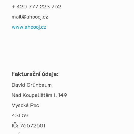
+ 420 777 223 762
mail@ahoooj.cz
www.ahoooj.cz
Fakturační údaje:
David Grünbaum
Nad Koupalištěm I, 149
Vysoká Pec
431 59
IČ: 76572501