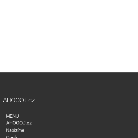
Vodácká půjčovna Ohře, Vodácká půjčovna Berounka, Vodácká
půjčovna Bílina, půjčovna lodí, půjčovna raftů, Ohře,
Berounka, Bílina, půjčovna lodí a raftů Ohře
kánoe samba, kánoe vydra, paddleboardy, bumper bally, nosič
kol, půjčovna lodí na Ohři, půjčovna lodí na Berounce
AHOOOJ.cz
MENU
AHOOOJ.cz
Nabízíme
Ceník