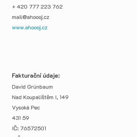
+ 420 777 223 762
mail@ahoooj.cz
www.ahoooj.cz
Fakturační údaje:
David Grünbaum
Nad Koupalištěm I, 149
Vysoká Pec
431 59
IČ: 76572501