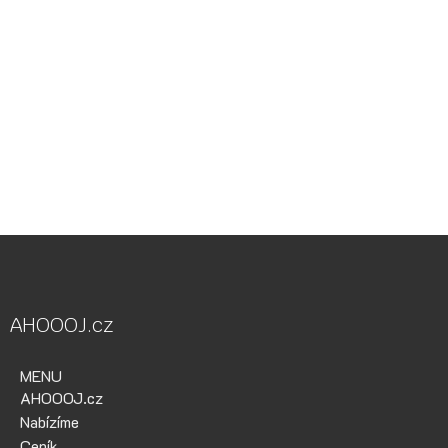
Vodácká půjčovna Ohře, Vodácká půjčovna Berounka, Vodácká
půjčovna Bílina, půjčovna lodí, půjčovna raftů, Ohře,
Berounka, Bílina, půjčovna lodí a raftů Ohře
kánoe samba, kánoe vydra, paddleboardy, bumper bally, nosič
kol, půjčovna lodí na Ohři, půjčovna lodí na Berounce
AHOOOJ.cz
MENU
AHOOOJ.cz
Nabízíme
Ceník