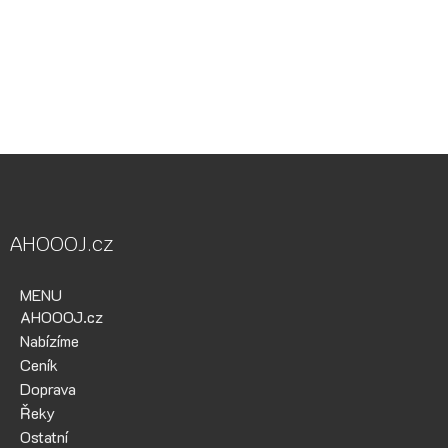
půjčovna Bílina, půjčovna lodí, půjčovna raftů, Ohře,
Berounka, Bílina, půjčovna lodí a raftů Ohře
kánoe samba, kánoe vydra, paddleboardy, bumper bally, nosič
kol, půjčovna lodí na Ohři, půjčovna lodí na Berounce
AHOOOJ.cz
MENU
AHOOOJ.cz
Nabízíme
Ceník
Doprava
Řeky
Ostatní