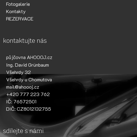
Fotogalerie
Kontakty
REZERVACE
kontaktujte nás
půjčovna AHOOOJ.cz
Ing. David Grünbaum
Všehrdy 32
Všehrdy u Chomutova
mail@ahoooj.cz
+420 777 223 762
IČ: 76572501
DIČ: CZ8012132755
sdílejte s námi