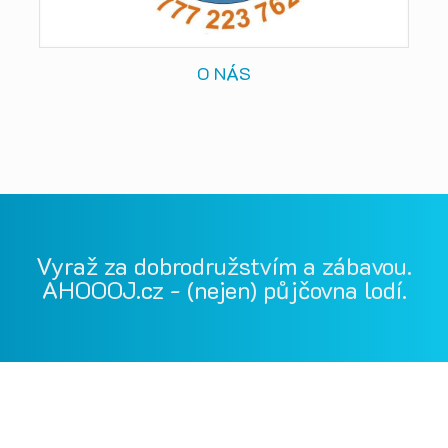
O NÁS
Vyraž za dobrodružstvím a zábavou.
AHOOOJ.cz - (nejen) půjčovna lodí.
Vodácká půjčovna Ohře, Vodácká půjčovna Berounka, Vodácká