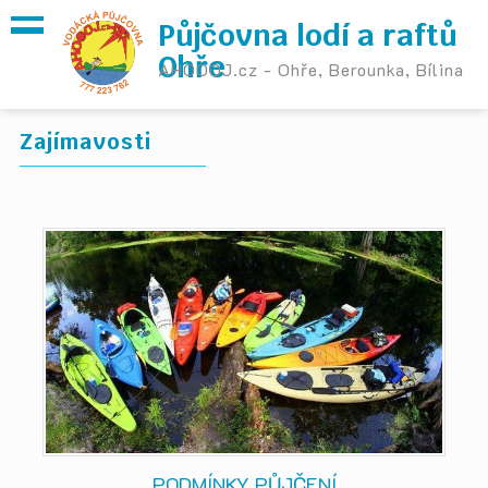
Půjčovna lodí a raftů
Ohře
AHOOOJ.cz - Ohře, Berounka, Bílina
Zajímavosti
PODMÍNKY PŮJČENÍ