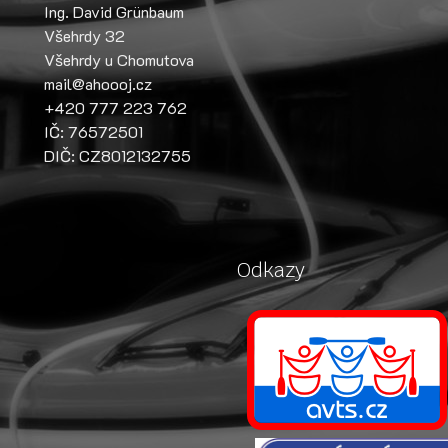
Ing. David Grünbaum
Všehrdy 32
Všehrdy u Chomutova
mail@ahoooj.cz
+420 777 223 762
IČ: 76572501
DIČ: CZ8012132755
Odkazy