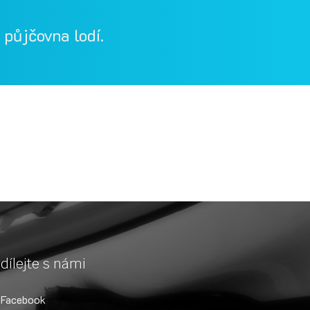
půjčovna lodí.
, Berounka, Bílina, půjčovna lodí a raftů Ohře
půjčovna lodí na Berounce
dílejte s námi
Facebook