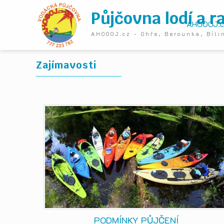
Půjčovna lodí a r
AHOOOJ.c
AHOOOJ.cz - Ohře, Berounka, Bíli
Zajímavosti
PODMÍNKY PŮJČENÍ