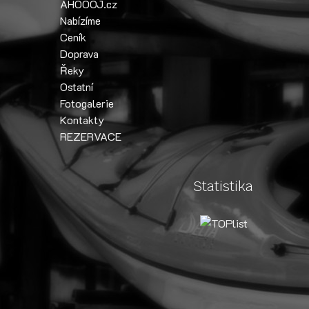
AHOOOJ.cz
Nabízíme
Ceník
Doprava
Řeky
Ostatní
Fotogalerie
Kontakty
REZERVACE
Statistika