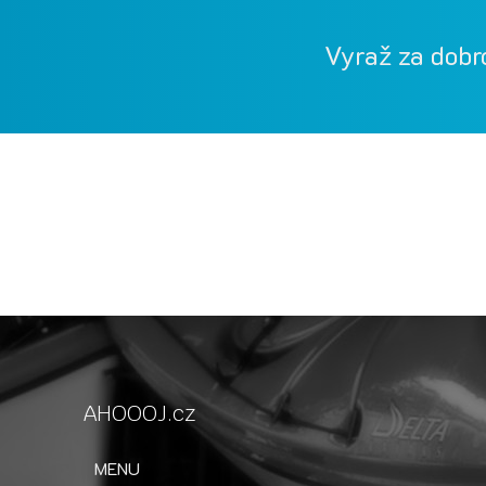
Vyraž za dobr
Vodácká půjčovna Ohře, Vodácká půjčovna Beroun
kánoe samba, kánoe vydra
AHOOOJ.cz
MENU