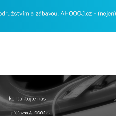
odružstvím a zábavou. AHOOOJ.cz - (nejen) 
ka, Vodácká půjčovna Bílina, půjčovna lodí, půjčovna raftů, Ohře
, paddleboardy, bumper bally, nosič kol, půjčovna lodí na Ohři, 
kontaktujte nás
s
půjčovna AHOOOJ.cz